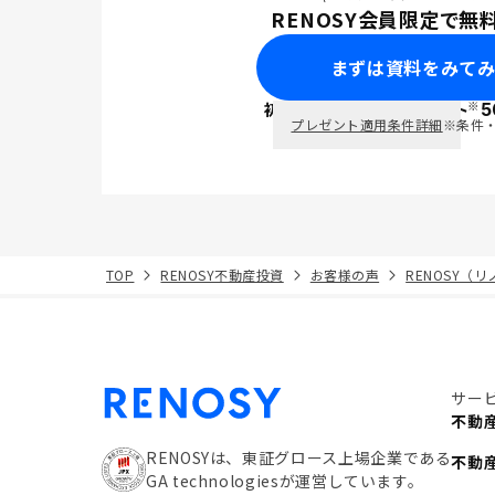
RENOSY会員限定で無
まずは資料をみて
※
初回面談で
ポイント
5
PayPay
プレゼント適用条件詳細
※条件
TOP
RENOSY不動産投資
お客様の声
RENOSY（
サー
不動
RENOSYは、東証グロース上場企業である
不動
GA technologiesが運営しています。