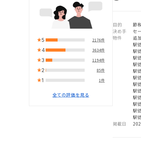
目的
節税
決め手
セ
物件
追加
5
2176件
駅徒
4
3634件
駅徒
駅徒
3
1194件
駅徒
2
85件
駅徒
駅徒
1
1件
駅徒
駅徒
全ての評価を見る
駅徒
駅徒
駅徒
駅徒
掲載日
20