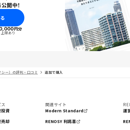
料公開中！
みる
0,000
円分
・上限あり
リノシー）の評判・口コミ
追加で購入
ビス
関連サイト
RE
産投資
Modern Standard
運
産売却
RENOSY 利諾喜
RE