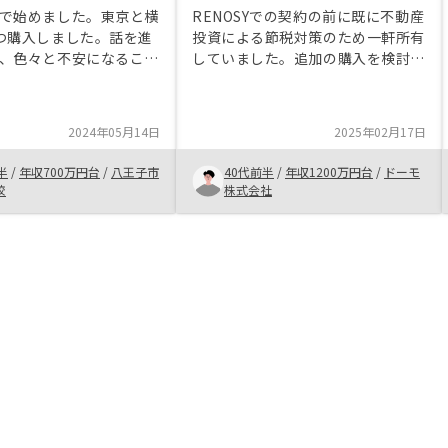
で始めました。東京と横
RENOSYでの契約の前に既に不動産
つ購入しました。話を進
投資による節税対策のため一軒所有
、色々と不安になること
していました。追加の購入を検討し
たが、担当営業の方が丁
ていた折にRENOSYのお話を伺う機
してくださいました。押
会があり、何軒かの物件を紹介を受
じはうけませんでしたの
けました。物件ごとに収支シミュレ
2024年05月14日
2025年02月17日
味があれば、お話を聞か
ーションを即座に提示いただけた事
と思います。
もあり、納得して購入の決断をする
半
/
年収700万円台
/
八王子市
40代前半
/
年収1200万円台
/
ドーモ
事が出来ました。
校
株式会社