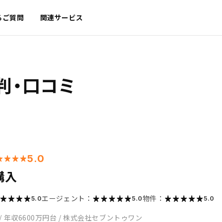
るご質問
関連サービス
判・口コミ
5.0
購入
エージェント：
物件：
5.0
5.0
5.0
/
年収6600万円台
/
株式会社セブントゥワン