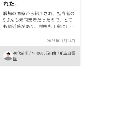
れた。
職場の同僚から紹介され、担当者の
Sさんも元同業者だったので、とて
も親近感があり、説明も丁寧にして
くれたので、不動産投資を始めるこ
とにしました。 特に専用アプリで
2025年11月14日
物件情報や家賃収入の状況を確認で
きる点は、とても評価できると思い
40代前半
/
年収600万円台
/
航空自衛
ます。
隊