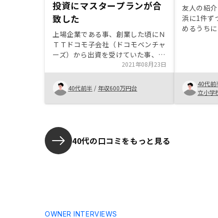
投資にマスタープランが合
友人の紹介
致した
浜に1件ず
めるうちに
上場企業である事、創業した頃にＮ
もありまし
ＴＴドコモ子会社（ドコモベンチャ
寧に説明を
ーズ）から出資を受けていた事、自
し売りの感
身の求める放ったらかし投資にマス
2021年08月23日
で、少し興
タープランが合致した事。この3点
れるといい
40代前
が、最終的にGAテクノロジーに決
40代前半
/
年収600万円台
立小学
めた理由です。利回りを良くする
か、GAテクノロジーが金融に進出
して安い金利を提供してくれるか、
株の配当を増やしてくれるか。いず
れかができれば、もう一室増やした
40代の口コミをもっと見る
いです。
OWNER INTERVIEWS