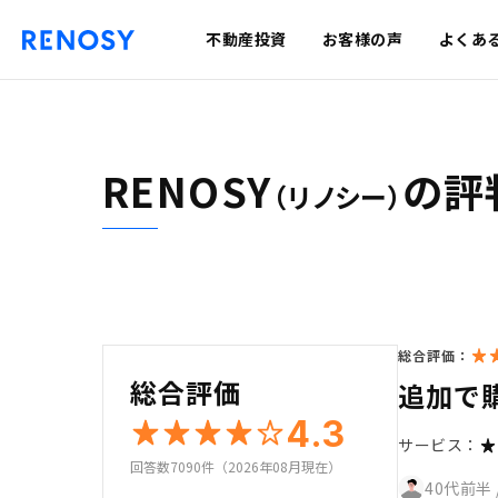
不動産投資
お客様の声
よくあ
RENOSY
の評
（リノシー）
総合評価：
総合評価
追加で
4.3
サービス：
回答数7090件（2026年08月現在）
40代前半