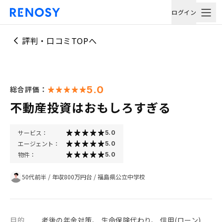
ログイン
評判・口コミTOPへ
5.0
総合評価：
不動産投資はおもしろすぎる
サービス：
5.0
エージェント：
5.0
物件：
5.0
50代前半
/
年収800万円台
/
福島県公立中学校
目的
老後の年金対策、 生命保険代わり、 信用(ローン)