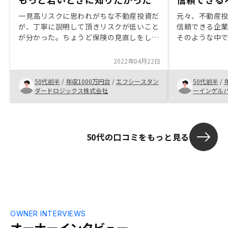
一見高リスクに思われがちな不動産投資だ
元々、不動産
が、丁寧に説明して頂きリスクが低いこと
信頼できる企
が分かった。ちょうど保険の見直しをして
そのような中
いたこともあり、生命保険やガン保険の代
を受けたこと
替となるのも決めてになった。 また、運
当者の方と話
2022年04月22日
営会社が上場会社であることも信用でき
して丁寧に対
た。
が探せるよう
50代前半
/
年収1000万円台
/
エフシースタン
50代前半
/
ダードロジックス株式会社
ーインゲル
50代の口コミをもっと見る
OWNER INTERVIEWS
オーナーインタビュー