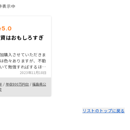
1件表示中
5.0
投資はおもしろすぎ
加購入させていただきま
は色々ありますが、不動
いて勉強すればするほ
を最大限に活用すること
2023年11月18日
思えるようになったから
半
/
年収800万円台
/
福島県公
の世の中の動向から、給
校
可能性が高いので、上が
金で持っていかれないよ
税や住民税の対策など今
節税対策をしておく必要
リストのトップに戻る
っています。当然です
数が多くなれば、毎月の
多くなり、手持ちの現金