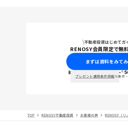
とのバラン
要がありま
資は長く所
ものなので
続けていく
干残ってい
あるかもし
不動産投資はじめてガ
お世話になります
RENOSY会員限定で無
ほどですが
援をいただ
まずは資料をみて
とができま
ます。 未
※
初回面談で
ポイント
5
PayPay
ていないの
プレゼント適用条件詳細
※条件
アルなどあ
TOP
RENOSY不動産投資
お客様の声
RENOSY（