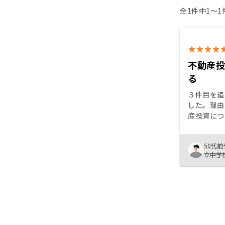
全1件中1〜
不動産
る
３件目を追
した。理由
産投資につ
ど、与信枠
が魅力的と
50代前
です。今後
立中学
与が上がる
った分が税
うに、所得
から様々な
があると思
が、所有件
持ち出しも