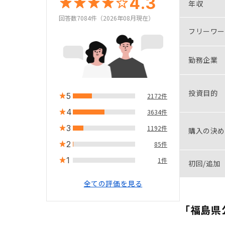
4.3
年収
回答数7084件（2026年08月現在）
フリーワー
勤務企業
投資目的
5
2172件
4
3634件
3
1192件
購入の決め
2
85件
1
1件
初回/追加
全ての評価を見る
「福島県