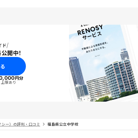
スを考えながら進める必
すが、区分マンション投
有することで利益になる
、今後も粘り強く投資を
つもりです。与信枠が若
るので、４件目の追加も
れません。その際はまた
イド
。 はじめて半年
料公開中！
、担当の方から様々な支
きながらここまで来るこ
みる
した。大変感謝しており
だに紹介することができ
0,000
円分
で、紹介する際のマニュ
・上限あり
ればよいと思います。
リノシー）の評判・口コミ
福島県公立中学校