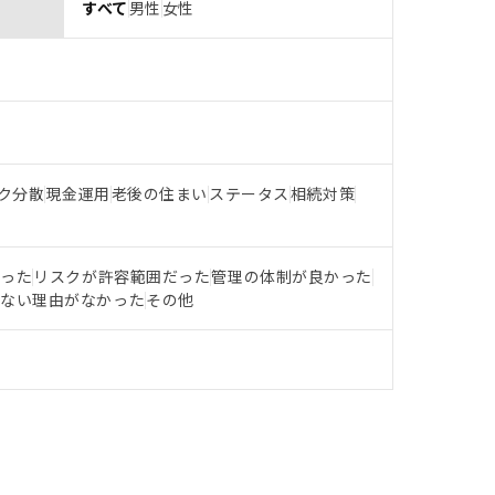
すべて
男性
女性
ク分散
現金運用
老後の住まい
ステータス
相続対策
だった
リスクが許容範囲だった
管理の体制が良かった
らない理由がなかった
その他