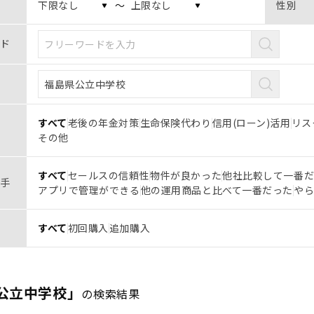
〜
性別
ド
すべて
老後の年金対策
生命保険代わり
信用(ローン)活用
リス
その他
すべて
セールスの信頼性
物件が良かった
他社比較して一番
手
アプリで管理ができる
他の運用商品と比べて一番だった
や
すべて
初回購入
追加購入
公立中学校」
の検索結果