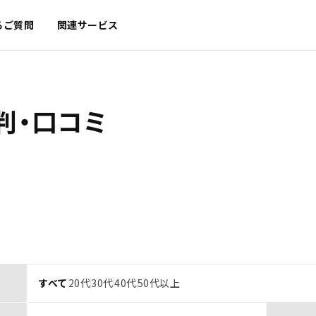
るご質問
関連サービス
判・口コミ
すべて
20代
30代
40代
50代以上