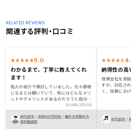
RELATED REVIEWS
関連する評判・口コミ
5.0
4
わかるまで、丁寧に教えてくれ
納得性の高
ます！
投資会社を見
すが、対応さ
知人の紹介で検討していました。元々節税
く、信頼にお
になるとは聞いていて、他にはどんなメリ
ました。余剰
ットやデメリットがあるのだろうと自分な
保険の代わり
りに調べていましたが、よく分からず。結
2024年12月15日
不動産投資を
局決め手となったのは、担当してくれた人
も伝えたいで
40代前半
/
年収600万円台
/
福井大学医科大
が詳細に尚且つ丁寧に説明をしてくれ、質
40代前半
/
学附属病院
問にも丁寧に返答してくれて、リスクも少
なく満足できたため購入を決めました。特