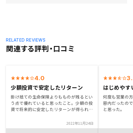
RELATED REVIEWS
関連する評判・口コミ
4.0
3
少額投資で安定したリターン
はじめやす
掛け捨ての生命保険よりもものが残るとい
何度も営業の
う点で優れていると思ったこと。少額の投
容内だったの
資で将来的に安定したリターンが得られる
と思った
こと。営業の方の強いプッシュ。実際に契
自分の時間が
約すると決まったあと、契約担当など複数
やすかった。 
2022年11月24日
の社員の方が対応してくださいましたが、
れから自身で