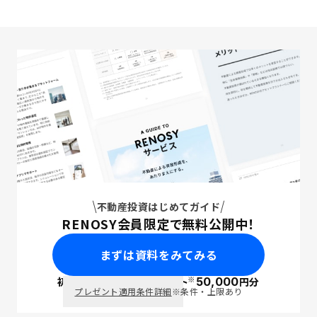
不動産投資はじめてガイド
RENOSY会員限定で無料公開中！
まずは資料をみてみる
※
初回面談で
ポイント
50,000
円分
PayPay
プレゼント適用条件詳細
※条件・上限あり