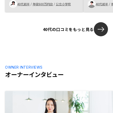
どの社員の方も迅速で素晴らしい対応でし
40代前半
/
年収600万円台
/
公立小学校
40代前半
/
た。1.物件紹介から契約までの時間をもう
少しほしいです。2.住んでいる地域に担当
の方がいらっしゃるといいと思いました。
印鑑などを預かっていただき、東京から返
却されるまでの間、不安でした。
40代の口コミをもっと見る
OWNER INTERVIEWS
オーナーインタビュー