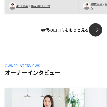
40代前半
/
ペーンの内容も知らない。自動エントリー
40代前半
/
年収700万円台
ン
にすればいいのでは?
40代の口コミをもっと見る
OWNER INTERVIEWS
オーナーインタビュー