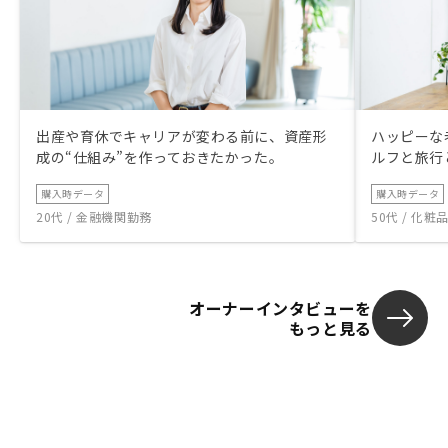
出産や育休でキャリアが変わる前に、資産形
ハッピーな
成の“仕組み”を作っておきたかった。
ルフと旅行
購入時データ
購入時データ
20代 / 金融機関勤務
50代 / 化
オーナーインタビューを
もっと見る