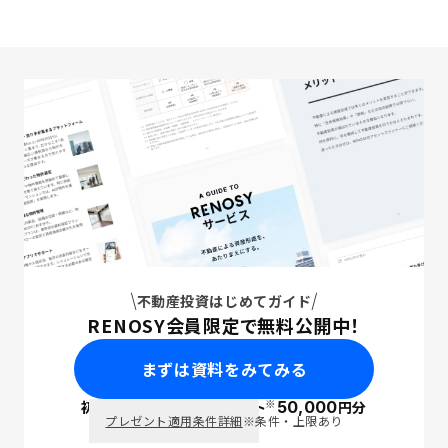
不動産投資はじめてガイド
RENOSY会員限定で無料公開中！
まずは資料をみてみる
※
初回面談で
ポイント
50,000
円分
PayPay
プレゼント適用条件詳細
※条件・上限あり