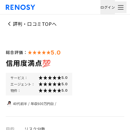
ログイン
評判・口コミTOPへ
5.0
総合評価：
信用度満点💯
サービス：
5.0
エージェント：
5.0
物件：
5.0
40代前半
/
年収600万円台
/
目的
リスク分散