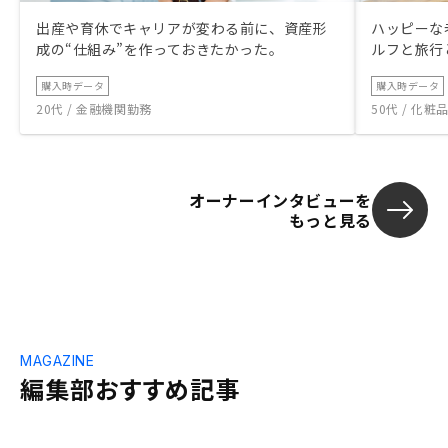
出産や育休でキャリアが変わる前に、資産形
ハッピーな
成の“仕組み”を作っておきたかった。
ルフと旅行
購入時データ
購入時データ
20代 / 金融機関勤務
50代 / 化
オーナーインタビューを
もっと見る
MAGAZINE
編集部おすすめ記事