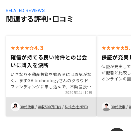
RELATED REVIEWS
関連する評判・口コミ
4.3
5
確信が持てる良い物件との出会
保証が充実
いに購入を決断
保証が充実し
が他者と比較
いきなり不動産投資を始めるには勇気がな
オンラインの面
く、まずGA technologyさんのクラウド
いと思う
ファンディングに申し込んで、不動産投資
を体験しようと考え、申し込みました。そ
2020年11月10日
れと平行して、営業の方と何度かお話し、
具体的な物件のご提案を頂くなかで、明ら
30代後半
/
年収500万円台
/
株式会社INPEX
30代後半
/
かにこれは良い物件だ！と確信が持てるよ
うな出会いがありました。 偶然にも、ク
ラウドファンディングで出資する予定だっ
た物件と立地や条件が似ており、それなら