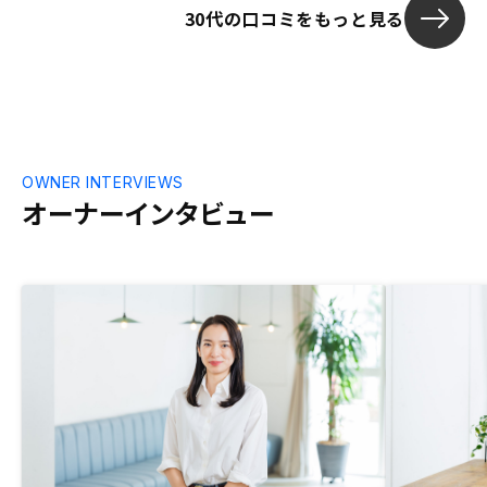
30代の口コミをもっと見る
ば、出資予定だった金額を物件購入の頭金
に回して、購入してしまえ！と思い、購入
を決断しました。購入した物件について、
アプリ上で、担当の方とリアルタイムに連
絡が取れる機能があると有り難いです。
現状LINEで遣り取りさせて頂いており、
すぐに返信頂けるので不自由はありません
が、アプリにLINEのようなチャット機能
OWNER INTERVIEWS
があれば使いやすいです。
オーナーインタビュー