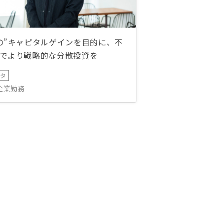
の”キャピタルゲインを目的に、不
でより戦略的な分散投資を
ータ
IT企業勤務