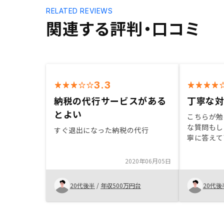
RELATED REVIEWS
関連する評判・口コミ
3.3
納税の代行サービスがある
丁寧な
とよい
こちらが勉
な質問もし
すぐ退出になった納税の代行
寧に答えて
デメリット
く教えて下
2020年06月05日
できました
20代後半
/
年収500万円台
20代後