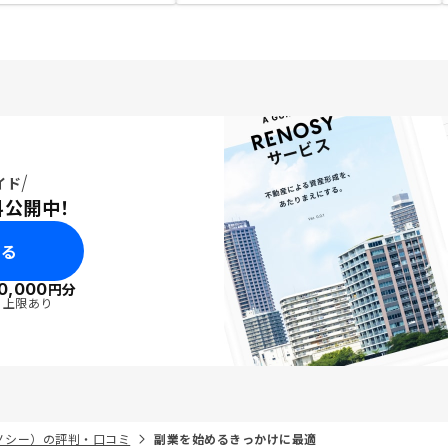
イド
料公開中！
みる
0,000
円分
・上限あり
リノシー）の評判・口コミ
副業を始めるきっかけに最適