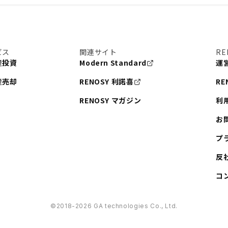
ビス
関連サイト
RE
産投資
Modern Standard
運
産売却
RENOSY 利諾喜
RE
RENOSY マガジン
利
お
プ
反
コ
©︎2018-2026 GA technologies Co., Ltd.