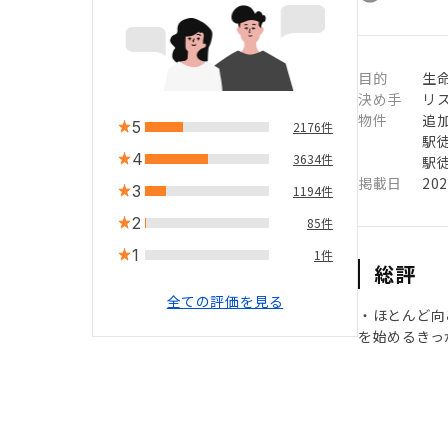
目的
生
決め手
リ
物件
追
5
2176件
駅徒
4
3634件
駅徒
掲載日
20
3
1194件
2
85件
1
1件
総評
全ての評価を見る
・ほとんど向
を始めるきっ