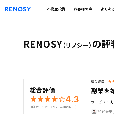
不動産投資
お客様の声
よくあ
RENOSY
の評
（リノシー）
総合評価：
総合評価
副業を
4.3
サービス：
回答数7090件（2026年08月現在）
20代後半