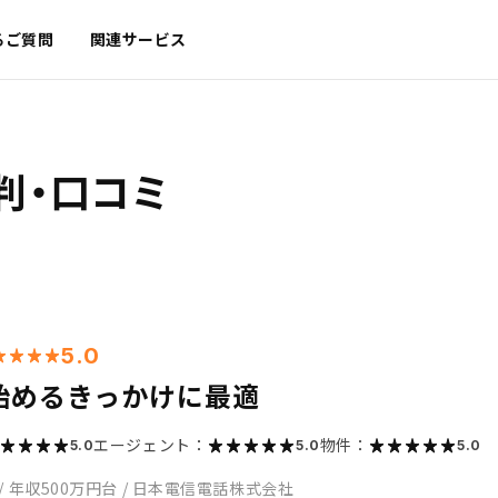
るご質問
関連サービス
判・口コミ
5.0
始めるきっかけに最適
エージェント：
物件：
5.0
5.0
5.0
/
年収500万円台
/
日本電信電話株式会社