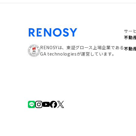
サー
不動
RENOSYは、東証グロース上場企業である
不動
GA technologiesが運営しています。