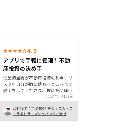
4.3
アプリで手軽に管理！不動
産投資の決め手
営業担当者が不動産投資の利点、リ
スクを自分が腑に落ちるところまで
説明をしてくださり、投資商品購入
の抵抗もなくなり今回購入するきっ
2023年04月11日
かけとなりました。 勝手なイメー
20代後半
/
年収400万円台
/
コカ・コ
ジが付きがちな商品ではあります
ーラボトラーズジャパン株式会社
が、その持ち方や考え方によって
様々な利点があることを一度聞いて
みることもいいと思います！ 物件