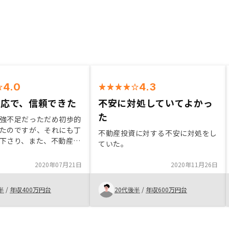
4.0
4.3
対応で、信頼できた
不安に対処していてよかっ
た
強不足だっただめ初歩的
たのですが、それにも丁
不動産投資に対する不安に対処をし
下さり、また、不動産の
ていた。
への対処についても詳し
さったので、非常に信用
2020年07月21日
2020年11月26日
。
半
/
年収400万円台
20代後半
/
年収600万円台