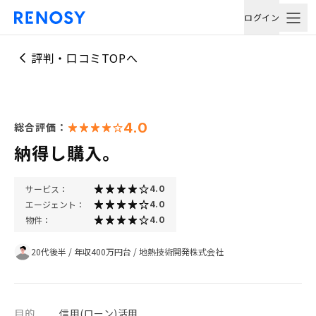
ログイン
評判・口コミTOPへ
4.0
総合評価：
納得し購入。
サービス：
4.0
エージェント：
4.0
物件：
4.0
20代後半
/
年収400万円台
/
地熱技術開発株式会社
目的
信用(ローン)活用