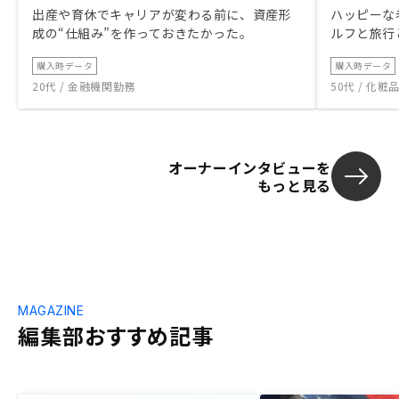
出産や育休でキャリアが変わる前に、資産形
ハッピーな
成の“仕組み”を作っておきたかった。
ルフと旅行
購入時データ
購入時データ
20代 / 金融機関勤務
50代 / 化
オーナーインタビューを
もっと見る
MAGAZINE
編集部おすすめ記事