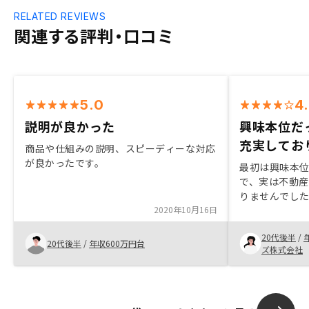
RELATED REVIEWS
関連する評判・口コミ
5.0
4
説明が良かった
興味本位だ
充実してお
商品や仕組みの説明、スピーディーな対応
が良かったです。
最初は興味本
で、実は不動
りませんでし
2020年10月16日
りにメリット
程、担当営業
20代後半
/
えてくださっ
20代後半
/
年収600万円台
ズ株式会社
きました。最
管理が大変そ
やろうとは思
心者でも始め