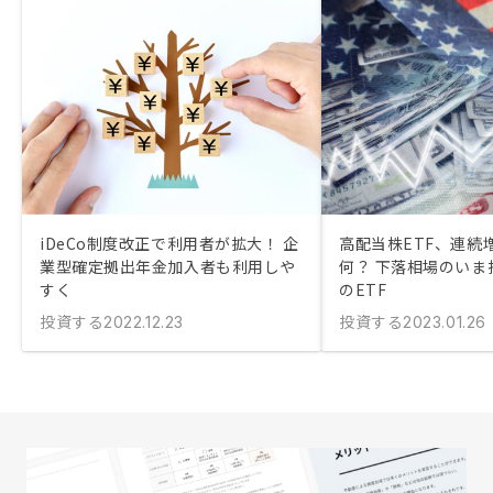
iDeCo制度改正で利用者が拡大！ 企
高配当株ETF、連続
業型確定拠出年金加入者も利用しや
何？ 下落相場のいま
すく
のETF
投資する
投資する
2022.12.23
2023.01.26