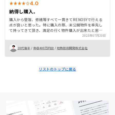
4.0
納得し購入。
購入から管理、修繕等すべて一貫きてRENOSYで行える
点が良いと思った。特に購入の際、未公開物件を率先し
て持ってきて頂き、満足の行く物件購入が出来たと思っ
た。また、金利の交渉に関して、担当者の方が良い交渉
2023年07月20日
をしてくれたことで、想定していたよりもかなり低い金
利でお金を借りることが出来たので、それも購入決断に
20代後半
/
年収400万円台
/
地熱技術開発株式会社
繋がったと思う。
リストのトップに戻る