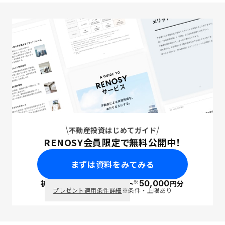
不動産投資はじめてガイド
RENOSY会員限定で無料公開中！
まずは資料をみてみる
※
初回面談で
ポイント
50,000
円分
PayPay
プレゼント適用条件詳細
※条件・上限あり