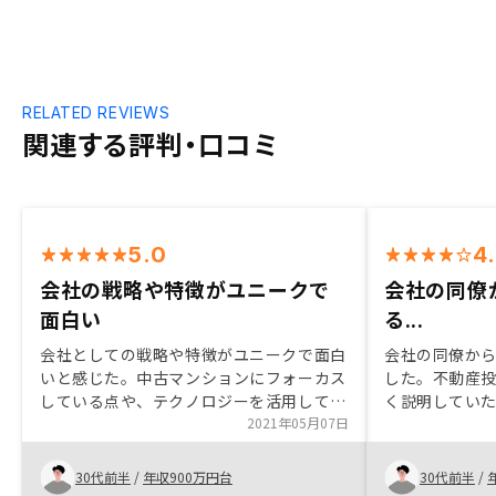
RELATED REVIEWS
関連する評判・口コミ
5.0
4
会社の戦略や特徴がユニークで
会社の同僚
面白い
る...
会社としての戦略や特徴がユニークで面白
会社の同僚か
いと感じた。中古マンションにフォーカス
した。不動産
している点や、テクノロジーを活用してい
く説明していた
る点など。 すでに各種資産運用はしてい
2021年05月07日
か過ぎるくら
たものの、不動産投資はまだ検討していな
く物件紹介を
かったが、リスクやメリットなど丁寧にご
笑)、安心して
30代前半
/
年収900万円台
30代前半
/
説明いただいて、やらないよりやったほう
た。ありがと