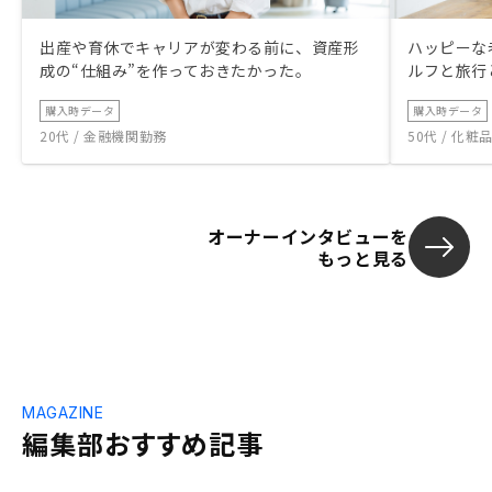
出産や育休でキャリアが変わる前に、資産形
ハッピーな
成の“仕組み”を作っておきたかった。
ルフと旅行
購入時データ
購入時データ
20代 / 金融機関勤務
50代 / 化
オーナーインタビューを
もっと見る
MAGAZINE
編集部おすすめ記事