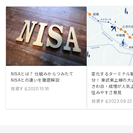
NISAとは？ 仕組みからつみたて
変化するターミナル駅
NISAとの違いを徹底解説
分！ 東武東上線の大
きわ台・成増が人気
投資する
2020.10.16
住みやすさ発見
投資する
2023.09.22