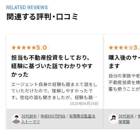
RELATED REVIEWS
関連する評判・口コミ
5.0
3
担当も不動産投資をしており、
購入後のサ
経験に基づいた話でわかりやす
ます
かった
自分の家族や
不動産投資を検
エージェント自身の経験も踏まえて話をし
蓄も使うこと
ていただけたので、理解しやすかったで
になっていた
す。他社の話も聞きましたが、経験も踏ま
えていました。
えた話を聞けたのはこちらだけだったと思
2020年06月26日
方々が丁寧に
います。固定資産税含めたキャッシュアウ
でスムーズに
30代前半
/
年収800万円台
/
有限責任監査法
30代前半
/
トと節税効果の見込みについても説明があ
人トーマツ
保育園
ると尚いいかと思います。