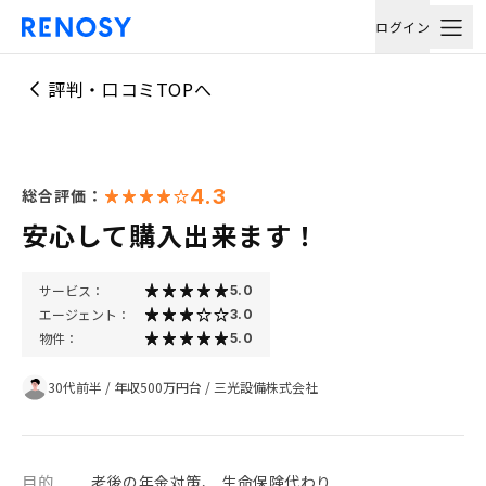
ログイン
評判・口コミTOPへ
4.3
総合評価：
安心して購入出来ます！
サービス：
5.0
エージェント：
3.0
物件：
5.0
30代前半
/
年収500万円台
/
三光設備株式会社
目的
老後の年金対策、 生命保険代わり