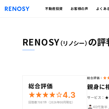
不動産投資
お客様の声
よくあ
RENOSY
の評
（リノシー）
総合評価：
総合評価
親身に
4.3
サービス：
回答数7087件（2026年08月現在）
40代後半