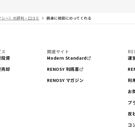
リノシー）の評判・口コミ
親身に相談にのってくれる
ビス
関連サイト
RE
産投資
Modern Standard
運
産売却
RENOSY 利諾喜
RE
RENOSY マガジン
利
お
プ
反
コ