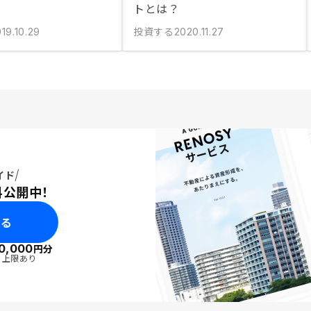
トとは？
投資する
19.10.29
2020.11.27
イド
料公開中！
みる
0,000
円分
・上限あり