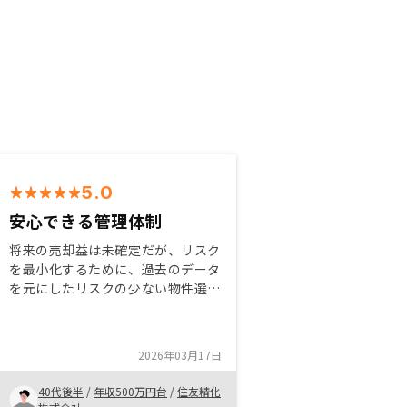
5.0
安心できる管理体制
将来の売却益は未確定だが、リスク
を最小化するために、過去のデータ
を元にしたリスクの少ない物件選び
と紹介。空き部屋家賃保証や物件の
補修管理などをしっかりと管理して
くれる体制があるので、安心でき良
2026年03月17日
いと感じました。ネット上で、リノ
シーと顧客が進捗を確認できるよ
40代後半
/
年収500万円台
/
住友精化
う、契約後のTODOリストと、進捗