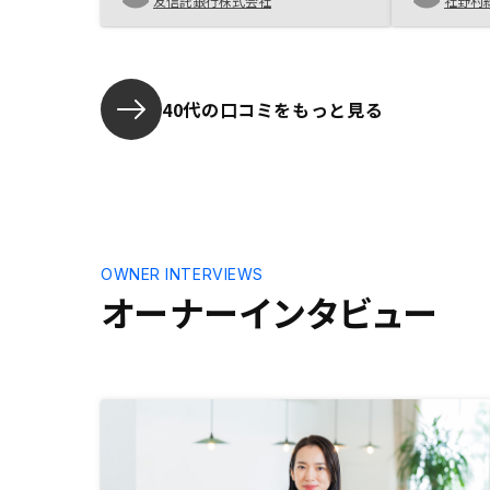
友信託銀行株式会社
社野村
ずに投資で
じています
で何度も事
対応できた
関してはや
40代の口コミをもっと見る
レーション
助ツールと
売却予想額
は、誤解を
れます。 
うにして欲
提に立って
OWNER INTERVIEWS
問あり)
オーナーインタビュー