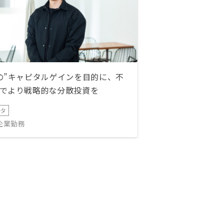
の”キャピタルゲインを目的に、不
でより戦略的な分散投資を
ータ
IT企業勤務