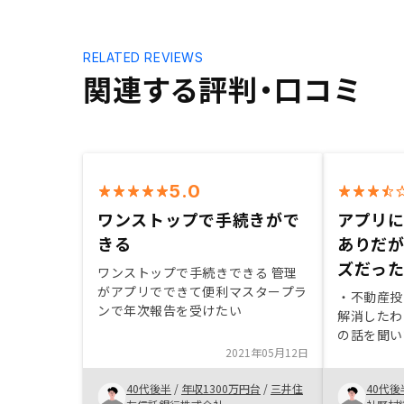
RELATED REVIEWS
関連する評判・口コミ
5.0
ワンストップで手続きがで
アプリ
きる
ありだ
ズだっ
ワンストップで手続きできる 管理
がアプリでできて便利マスタープラ
・不動産投
ンで年次報告を受けたい
解消したわ
の話を聞い
2021年05月12日
許容範囲に
入に至った
40代後半
/
年収1300万円台
/
三井住
40代後
用したロー