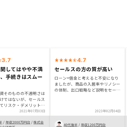
3.7
4.7
に関してはやや不満
セールスの方の質が高い
が、手続きはスムー
ローン=借金と考えると不安になり
た
ましたが、商品の入居率やリノシー
の体制、出口戦略など説明をセール
資そのものの不透明さは
スの方が丁寧に説明してくれたので
けではないが、セールス
安心して購入を決める事ができまし
てリスク・デメリットが
た。今回はリピート購入ですが、購
収まっていることが、購
2021年07月03日
2023年02月04日
入後も不安な事や良くわからない事
理由です。 ・信用を活
を問い合わせた際の対応の早さや丁
半
/
年収2000万円台
/
株式会
ンなど手持ち現金を崩さ
40代後半
/
年収1200万円台
寧さも購入を決めた大きなポイント