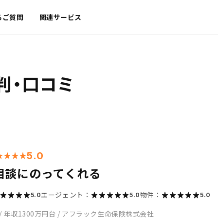
るご質問
関連サービス
判・口コミ
5.0
相談にのってくれる
エージェント：
物件：
5.0
5.0
5.0
/
年収1300万円台
/
アフラック生命保険株式会社