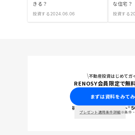
きる？
な住宅？
投資する
投資する
2024.06.06
20
不動産投資はじめてガ
RENOSY会員限定で無
まずは資料をみて
※
初回面談で
ポイント
5
PayPay
プレゼント適用条件詳細
※条件