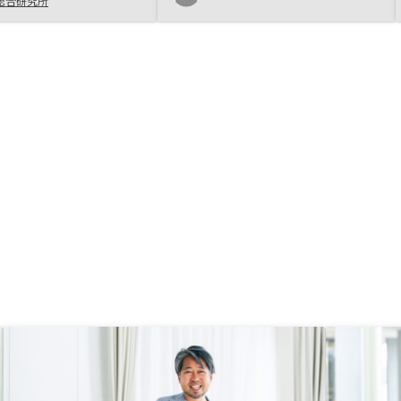
総合研究所
きることにメリットを感
になっています。
。 ・手続きもスムーズ
務所に行くこともなく、
のは良いです。アプリに
や不満ありです。シミュ
はあくまで個人管理の補
いう前提と思いますが、
が初期設定されているの
招く可能性が高いと思わ
設定額の前提はわかるよ
しいです。(楽観的な前
いるのではないか？の疑