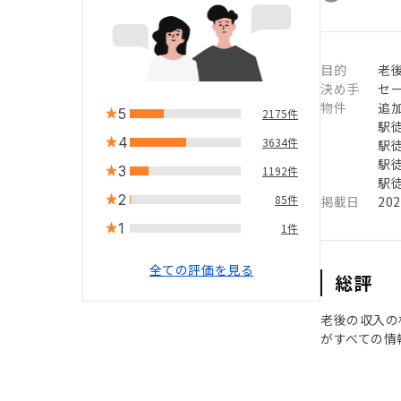
目的
老
決め手
セ
物件
追
5
2175件
駅徒
4
3634件
駅徒
駅徒
3
1192件
駅徒
2
85件
掲載日
20
1
1件
全ての評価を見る
総評
老後の収入の
がすべての情