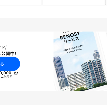
イド
料公開中！
みる
0,000
円分
・上限あり