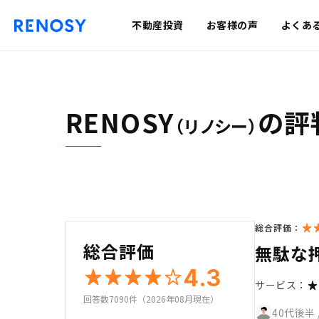
不動産投資
お客様の声
よくあ
RENOSY
の評
（リノシー）
総合評価：
総合評価
無駄な
4.3
サービス：
回答数7090件（2026年08月現在）
40代後半