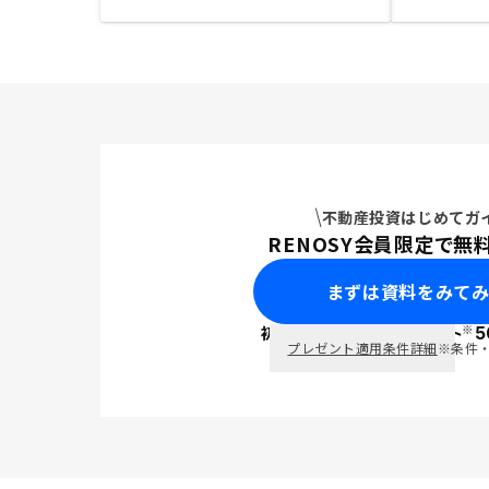
不動産投資はじめてガ
RENOSY会員限定で無
まずは資料をみて
※
初回面談で
ポイント
5
PayPay
プレゼント適用条件詳細
※条件