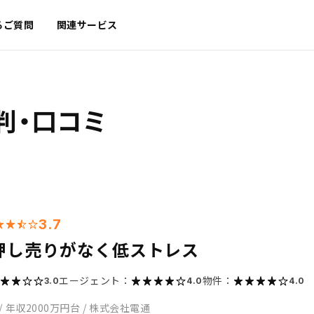
るご質問
関連サービス
判・口コミ
3.7
押し売りがなく低ストレス
エージェント：
物件：
3.0
4.0
4.0
/
年収2000万円台
/
株式会社電通