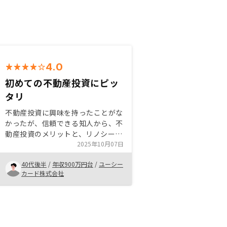
4.0
初めての不動産投資にピッ
タリ
不動産投資に興味を持ったことがな
かったが、信頼できる知人から、不
動産投資のメリットと、リノシーの
利便性を説明されたことで、具体的
2025年10月07日
に検討を開始。 資産運用、節税を
40代後半
/
年収900万円台
/
ユーシー
考えたときに、いまの自分にフィッ
カード株式会社
トすると感じたため、購入に至っ
た。親しみのある接客をする会社だ
と感じていたが、購入手続きとなっ
て以降は、急にビジネスライク。
距離感が一定でない(どちらかと言