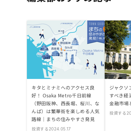
キタとミナミへのアクセス良
ジャクソ
好！ Osaka Metro千日前線
すべき経
（野田阪神、西長堀、桜川、な
金融市場
んば）は繁華街を楽しめる人気
投資する
20
路線｜まちの住みやすさ発見
投資する
2024.05.17