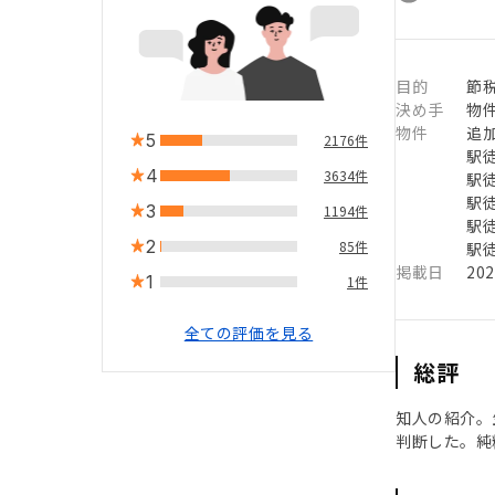
目的
節
決め手
物
物件
追
5
2176件
駅徒
4
3634件
駅徒
駅徒
3
1194件
駅徒
2
85件
駅徒
掲載日
20
1
1件
全ての評価を見る
総評
知人の紹介。
判断した。純