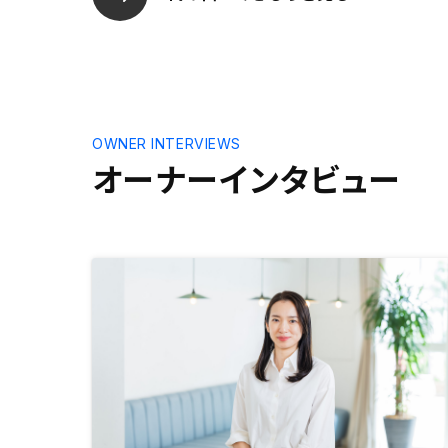
減されたご
めました。 特に空室が出ても家
の保証があ
良いのです
算に合わせ
でした。 ご担当頂いた方はクック
さんで、と
OWNER INTERVIEWS
もご説明も
オーナーインタビュー
介頂けて良
とても良い