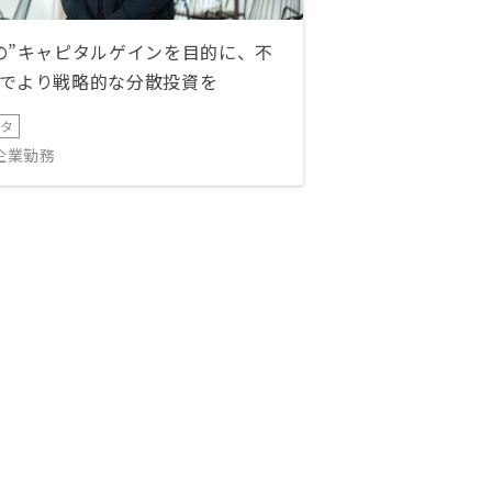
の”キャピタルゲインを目的に、不
でより戦略的な分散投資を
ータ
IT企業勤務