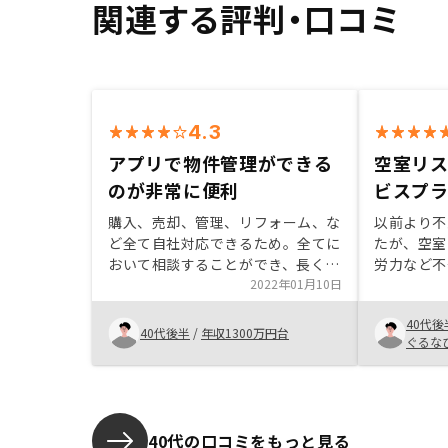
関連する評判・口コミ
4.3
アプリで物件管理ができる
空室リ
のが非常に便利
ビスプ
購入、売却、管理、リフォーム、な
以前より不
ど全て自社対応できるため。全てに
たが、空室
おいて相談することができ、長くお
労力など不
付き合いができると思ったから。ま
2022年01月10日
み込めなかった。 
た、アプリで物件管理ができ、非常
の紹介で最
40代後
に便利だと思った。AIで物件購入を
スのREN
40代後半
/
年収1300万円台
ぐるな
決めており、物件価値の信頼性があ
説明を聞いてみ
ると思った。
と、不動産
ト・デメリ
てもわかり
てそのリス
40代の口コミをもっと見る