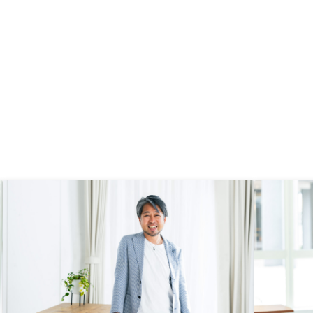
提案が刺さり、購入を決
賃
るプランに、最初本当に
か？と思いながらも、予
て組み立てて頂き、感動
てもウェブ商談では資料
わかり易く、本当にご紹
かったです。今の状態で
と思います。