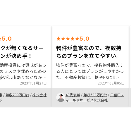
5.0
5.0
スクが無くなるサー
物件が豊富なので、複数持
ランが決め手！
ちのプランを立てやすい。
動産投資には興味があっ
物件が豊富なので、複数物件購入す
のリスクや埋めるための
る人にとってはプランがしやすかっ
安が沢山ありなかなか踏
た。不動産投資は、株やFXに比べ
しかし知人から
2023年01月27日
て、見通しが立ちやすくギャンブル
2023年03月05日
近伸びている良いサービ
性が低い。リスク管理がしやすい。
半
/
年収700万円台
/
株式会社
40代後半
/
年収600万円台
/
日信ITフ
OSYをがあると伺い、一度
定期的に収入が入ってきて変動が少
び
ィールドサービス株式会社
る事に。 そうする
ないところが良い。 あとは、担当
投資に対してのメリッ
の米田さんの物件選択が、概ねセン
ット、リスクについてと
スがいいと感じました。特には思い
易くご案内を頂き、そし
つかないです。
クに対して、極限まで軽