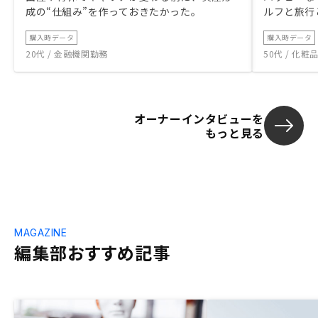
成の“仕組み”を作っておきたかった。
ルフと旅行
購入時データ
購入時データ
20代 / 金融機関勤務
50代 / 化
オーナーインタビューを
もっと見る
MAGAZINE
編集部おすすめ記事