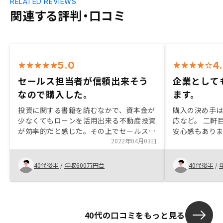
RELATED REVIEWS
関連する評判・口コミ
5.0
4
セールス担当者が信頼出来そう
企業として
なので購入した。
ます。
投資に関する書籍を読むなかで、資本金が
購入の決め手は
少なくてもローンを活用出来る不動産投資
応など。 二軒
が効率的だと感じた。その上でセールス担
安心感もあり
当者の説明が詳しく信頼できると感じたこ
2022年04月03日
離れていても
と、サービス内容が充実していると感じた
と思います。
ことから、購入に至りました。
レバレッジが
40代後半
/
年収600万円台
40代後半
/
40代の口コミをもっと見る