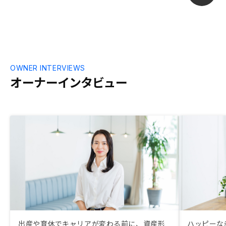
OWNER INTERVIEWS
オーナーインタビュー
出産や育休でキャリアが変わる前に、資産形
ハッピーな