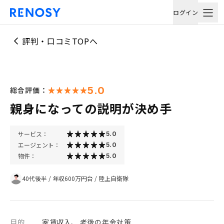
ログイン
評判・口コミTOPへ
5.0
総合評価：
親身になっての説明が決め手
サービス：
5.0
エージェント：
5.0
物件：
5.0
40代後半
/
年収600万円台
/
陸上自衛隊
目的
家賃収入、 老後の年金対策