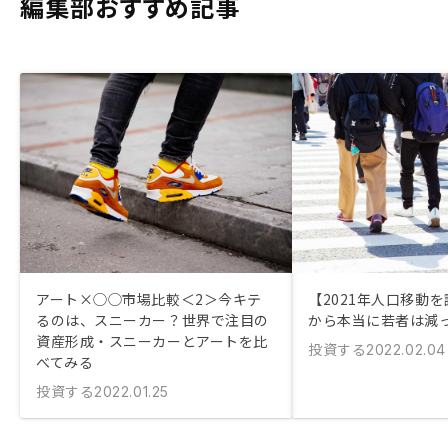
編集部おすすめ記事
アート×◯◯市場比較＜2＞今キテ
【2021年人口移動
るのは、スニーカー？世界で注目の
から本当に若者は減
資産形成・スニーカーとアートを比
投資する
2022.02.04
べてみる
投資する
2022.01.25