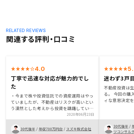
RELATED REVIEWS
関連する評判・口コミ
4.0
5
丁寧で迅速な対応が魅力的でし
迷わず3戸
た
不動産投資は
る。 今回の購
・今まで株や投資信託での資産運用はやっ
ィな意思決定
ていましたが、不動産はリスクが高いとい
してもらえるの
う漠然とした考えから投資を躊躇していま
ろん、実現す
した。しかし、エージェントの方の詳しい
2020年06月23日
や信頼関係の
説明を聞くことで、RENOSYを通じた投資
ている。
30代後半
/
が本業に支障を与えることなく、リスクも
30代後半
/
年収700万円台
/
スズキ株式会社
ツコンサル
許容範囲内である事がわかり、投資するに