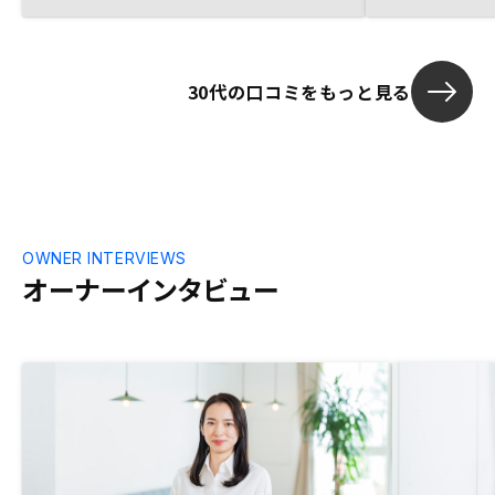
至りました。RENOSYの不動産情報の収集
及び評価方法と入居率の高さが決め手でし
た。 ・新築の戸建てを同年に建設したた
30代の口コミをもっと見る
め、各種ローンなど作成書類の多さは覚悟
していましたが、契約までのトータル所要
時間は数時間程度と極めて短時間で手続き
は完了したので非常に助かりました。前年
の確定申告内容や所得を証明する書類関係
など、必要書類を予め表などにしておいて
いただけると、準備がよりスムーズになっ
たと思います。
OWNER INTERVIEWS
オーナーインタビュー