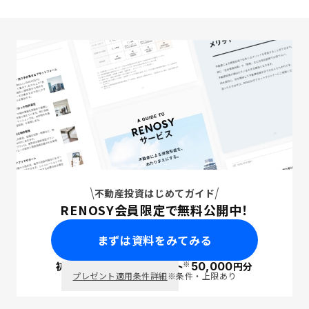
不動産投資はじめてガイド
RENOSY会員限定で無料公開中！
まずは資料をみてみる
※
初回面談で
ポイント
50,000
円分
PayPay
プレゼント適用条件詳細
※条件・上限あり