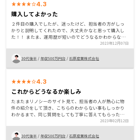
4.3
購入してよかった
２件目の購入でしたが、迷ったけど、担当者の方がしっ
かりと説明してくれたので、大丈夫かなと思って購入し
た！！ またま、運用歴が短いのでどうなるかわからない
が老後の不安は少しは解消した！ 今後購入を迷っている
2023年12月07日
人はとりあえず話を聞くだけでも勉強になると思います
30代後半
/
年収500万円台
/
石原産業株式会社
4.3
これからどうなるか楽しみ
たまたまリノシーのサイト見て、担当者の人が熱心に物
件の紹介をして頂き、こちらのわからない事もしっかり
わかるまで、同じ質問をしても丁寧に答えてもらったの
で、購入しても大丈夫かなと思ったので購入しました。
2023年02月12日
30代後半
/
年収500万円台
/
石原産業株式会社