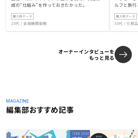
成の“仕組み”を作っておきたかった。
ルフと旅行
購入時データ
購入時データ
20代 / 金融機関勤務
50代 / 化
オーナーインタビューを
もっと見る
MAGAZINE
編集部おすすめ記事