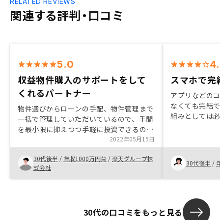
RELATED REVIEWS
関連する評判・口コミ
5.0
4
収益物件購入のサポートをして
スマホで完
くれるパートナー
アプリなどの
なくても完結
物件選びからローンの手配、物件管理まで
組みとしては必
一括で管理していただいているので、手間
不動産はそう
を最小限に抑えつつ手軽に投資できるのが
く、担当者が
決め手 これまで付き合ってくた仲介は訳
2022年05月15日
な感じがしま
あり物件を平気で紹介するなどのことがあ
がありました
30代後半
/
年収1000万円台
/
楽天グループ株
りましたが、Renosyはそんなことなく真
30代後半
/
式会社
摯に対応してくれていると感じたので、今
後も引き続きRenosyで購入していきたい
と思います
30代の口コミをもっと見る