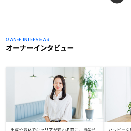
OWNER INTERVIEWS
オーナーインタビュー
出産や育休でキャリアが変わる前に、資産形
ハッピーな