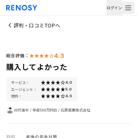
ログイン
評判・口コミTOPへ
4.3
総合評価：
購入してよかった
サービス：
4.0
エージェント：
5.0
物件：
4.0
30代後半
/
年収500万円台
/
石原産業株式会社
目的
老後の年金対策