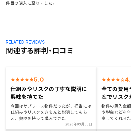
件目の購入に至りました。
RELATED REVIEWS
関連する評判・口コミ
5.0
4
仕組みやリスクの丁寧な説明に
全ての費用
興味を持てた
案でリスク
今回はサブリース物件だったが、担当には
物件の購入金
仕組みやリスクをきちんと説明してもら
や税金などを
え、興味を持って購入できた。
案してくれる
2020年09月08日
うえで購入出
産投資全般に