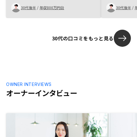
は、不明点や
30代後半
/
年収800万円台
30代後半
/
先回りして説
がおける印象
からの事務的
も先回りをし
30代の口コミをもっと見る
れば、より不
きると思いま
OWNER INTERVIEWS
オーナーインタビュー