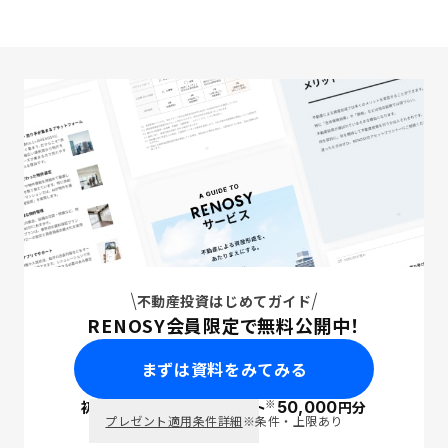
不動産投資はじめてガイド
RENOSY会員限定で無料公開中！
まずは資料をみてみる
※
初回面談で
ポイント
50,000
円分
PayPay
プレゼント適用条件詳細
※条件・上限あり