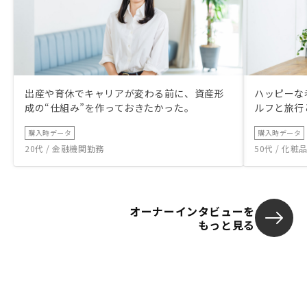
出産や育休でキャリアが変わる前に、資産形
ハッピーな
成の“仕組み”を作っておきたかった。
ルフと旅行
購入時データ
購入時データ
20代 / 金融機関勤務
50代 / 化
オーナーインタビューを
もっと見る