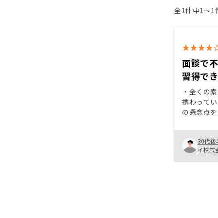
全1件中1〜
面談で
習得で
・全くの素
携わってい
の懸念点を
るのを何回
の懸念が残
30代後
決めました。 ・特に空室保
イ株式
分が安心材料
えない質問
に答えてく