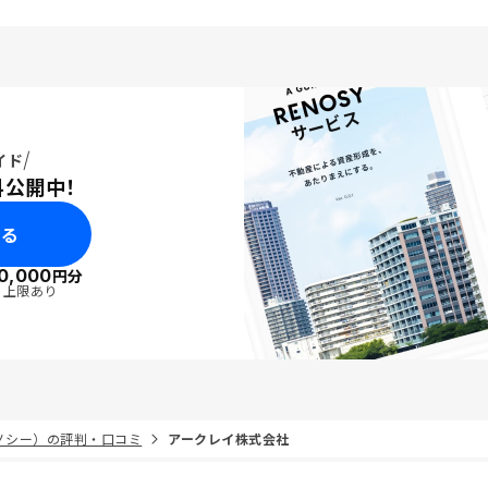
イド
料公開中！
みる
0,000
円分
・上限あり
リノシー）の評判・口コミ
アークレイ株式会社