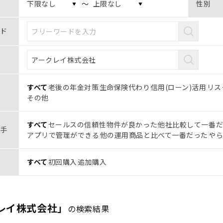
〜
性別
ド
すべて
老後の年金対策
生命保険代わり
信用(ローン)活用
リス
その他
すべて
セールスの信頼性
物件が良かった
他社比較して一番
手
アプリで管理ができる
他の運用商品と比べて一番だった
や
すべて
初回購入
追加購入
レイ株式会社」
の検索結果