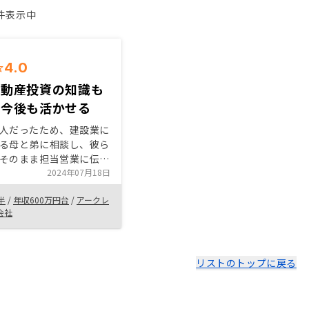
1件表示中
4.0
不動産投資の知識も
き今後も活かせる
人だったため、建設業に
る母と弟に相談し、彼ら
そのまま担当営業に伝え
も繰り返し、最後に一切
2024年07月18日
らなかった状態で購入を
半
/
年収600万円台
/
アークレ
証の部
会社
となりました。 ・絶
に担当営業はいつも丁寧
れました。
リストのトップに戻る