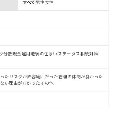
すべて
男性
女性
ク分散
現金運用
老後の住まい
ステータス
相続対策
だった
リスクが許容範囲だった
管理の体制が良かった
らない理由がなかった
その他