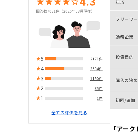
4.3
年収
回答数7081件（2026年08月現在）
フリーワー
勤務企業
投資目的
5
2171件
4
3634件
3
1190件
購入の決め
2
85件
1
1件
初回/追加
全ての評価を見る
「アーク