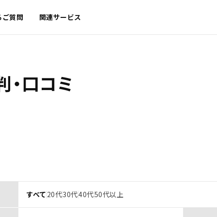
るご質問
関連サービス
判・口コミ
すべて
20代
30代
40代
50代以上