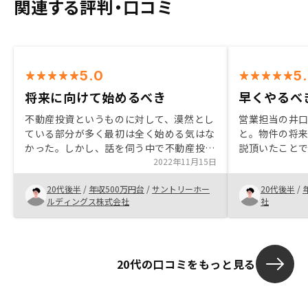
関連する評判・口コミ
5.0
5
将来に向けて始めるべき
早くやるべ
不動産投資というものに対して、漠然とし
営業担当の井
ている部分が多く最初は全く始める気はな
と。物件の将
かった。しかし、話を伺う中で不動産投資
説頂いたこと
が将来の貯蓄につながる点、保険の代わり
2022年11月15日
りリスクにつ
になる点、最小限のリスクで抑えられる等
その他購入特
20代後半
/
年収500万円台
/
サントリーホー
20代後半
/
メリットが大きかったため始めた。
め、友人に自
ルディングス株式会社
社
20代の口コミをもっと見る