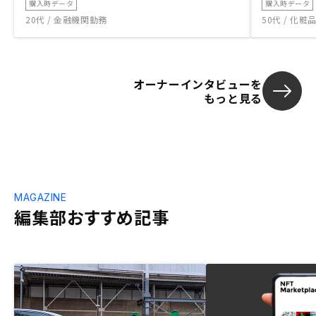
購入時データ
購入時データ
20代 / 金融機関勤務
50代 / 化
オーナーインタビューを
もっと見る
MAGAZINE
編集部おすすめ記事