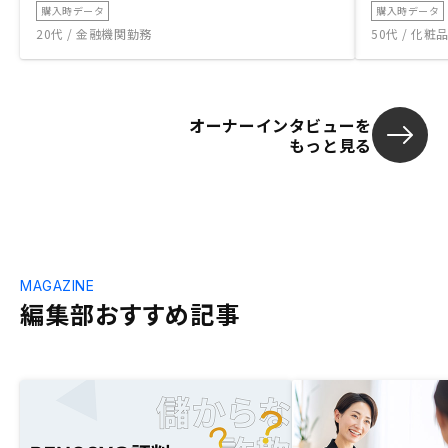
購入時データ
購入時データ
20代 / 金融機関勤務
50代 / 化
オーナーインタビューを
もっと見る
MAGAZINE
編集部おすすめ記事