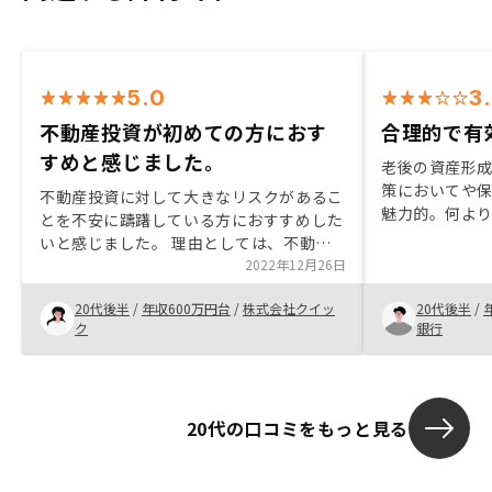
5.0
3
不動産投資が初めての方におす
合理的で有
すめと感じました。
老後の資産形
策においてや
不動産投資に対して大きなリスクがあるこ
魅力的。何よ
とを不安に躊躇している方におすすめした
運用ができる
いと感じました。 理由としては、不動産
の最大のメリ
投資の知識が薄かったりリスクが怖い人に
2022年12月26日
価格も落ちづ
対してカバーしてくださるプランがあるた
20代後半
/
年収600万円台
/
株式会社クイッ
20代後半
/
めです。 また、その点に対して理解する
ク
銀行
まで丁寧にご説明頂くことができたので、
安心して実行に踏み切ることができまし
た。
20代の口コミをもっと見る