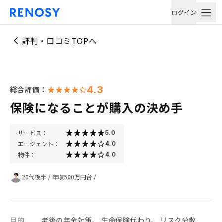
ログイン
評判・口コミTOPへ
4.3
総合評価：
保険になることが購入の決め手
サービス：
5.0
エージェント：
4.0
物件：
4.0
20代後半
/
年収500万円台
/
目的
老後の年金対策、 生命保険代わり、 リスク分散