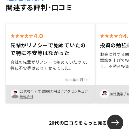
関連する評判・口コミ
4.0
4
先輩がリノシーで始めていたの
投資の勉強
で特に不安等はなかった
お金に対する
認識を上げて
会社の先輩がリノシーで始めていたので、
く、不動産投
特に不安等はありませんでした。
たので、話を
した。複数回
2021年07月23日
ておりました
案を頂戴でき
20代後半
/
年収800万円台
/
アクセンチュア
20代後半
/
株式会社
20代の口コミをもっと見る