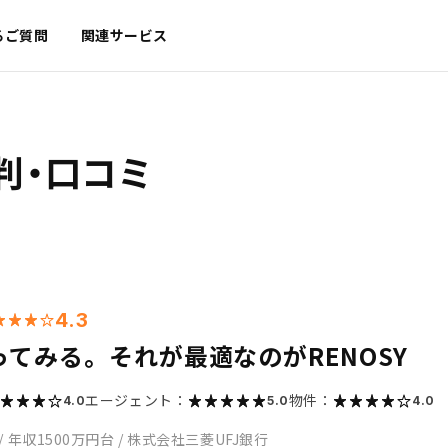
るご質問
関連サービス
判・口コミ
4.3
ってみる。それが最適なのがRENOSY
エージェント：
物件：
4.0
5.0
4.0
/
年収1500万円台
/
株式会社三菱UFJ銀行