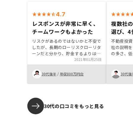
4.7
レスポンスが非常に早く、
複数社の
チームワークもよかった
選び、4
リスクがあるのではないかと不安で
不動産投資
したが、長期のローリスクローリタ
社の説明を
ーンだと分かり、貯金するよりは増
の多さ、低
えるなと思い購入しました。知人が
2021年01月25日
けや原状回
元GAクライアントからのGAの社員
に優位性が
であることが何より信用できまし
選んだが、
30代後半
/
年収800万円台
30代後
た。サポートメンバーの3人の方の
をタイムリ
レスポンスが非常に早く、チームワ
契約するこ
ークの良さもすごく良かったです。
いる。契約
RENOSYのことではないのですが、
説明してく
もっと書類が電子化すればいいのに
安を持って
30代の口コミをもっと見る
と思いました。普通より格段に少な
めると感じ
いとは思いますが、書くものが本当
している以
に多いと、、、。
在庫の状況
しまうと感