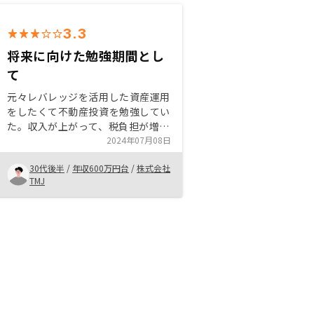
3.3
将来に向けた勉強期間とし
て
元々レバレッジを活用した資産運用
をしたくて不動産投資を勉強してい
た。収入が上がって、税負担が増え
たことをきっかけに問い合わせし、
2024年07月08日
リスクも許容範囲であったことから
30代後半
/
年収600万円台
/
株式会社
購入を決めました。 将来的にはキ
TMJ
ャッシュフローを生むアパート一棟
投資に取り組みたいので、その勉強
期間としても捉えています。このご
時世では難しいとは思いつつ、少額
でもいいのでキャッシュフローが出
せる物件を紹介いただけると嬉しい
です。