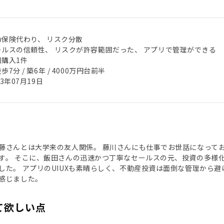
命保険代わり、 リスク分散
ールスの信頼性、 リスクが許容範囲だった、 アプリで管理ができる
回購入1件
歩7分 / 築6年 / 4000万円台前半
23年07月19日
藤さんとは大学来の友人関係。 藤川さんにも仕事でお世話になってお
す。 そこに、飯田さんの迅速かつ丁寧なセールスの元、投資の多様
した。 アプリのUIUXも素晴らしく、不動産投資は面倒な管理から
感じました。
て欲しい点