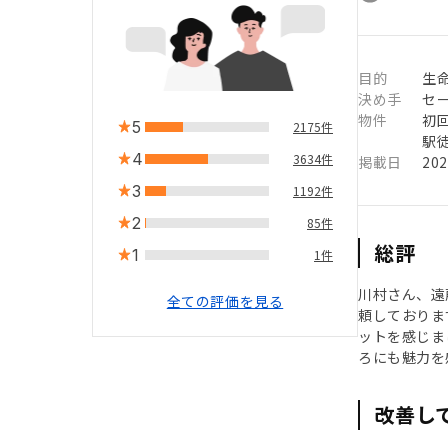
目的
生
決め手
セ
物件
初
5
2175件
駅徒
4
3634件
掲載日
20
3
1192件
2
85件
総評
1
1件
川村さん、遠
全ての評価を見る
頼しておりま
ットを感じま
ろにも魅力を
改善し