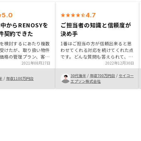
5.0
4.7
中からRENOSYを
ご担当者の知識と信頼度が
件契約できた
決め手
を検討するにあたり複数
1番はご担当の方が信頼出来ると思
受けたが、取り扱い物件
わせてくれる対応を続けてくれた点
価格の管理プラン、客付
です。どんな質問も答えられて、よ
復のスピードやノウハウ
2021年08月27日
く勉強されている印象を受けまし
2022年12月30日
見られたRENOSYさんを
た。また、同じことを聞いたりして
30代後半
/
年収700万円台
/
セイコー
希望する条件に合う物件
も丁寧に対応いただきました。ま
半
/
年収1100万円台
エプソン株式会社
ーに紹介して頂き、4件
た、会社としても非常に魅力的なプ
とができ非常に満足して
ランでリスク回避ができると思いま
に関しても分かりやすく
した。対面回数が増えるとなお良い
ださり、不動産投資に不
いる方も安心して取り組
た。物件を仕入れて販売
上、どうしてもその時の
や良し悪しに左右されて
じた。昨今の低金利によ