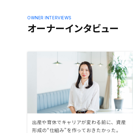
り、物件価
が進んでお
より一層難
OWNER INTERVIEWS
るので、今
オーナーインタビュー
じた。
出産や育休でキャリアが変わる前に、資産
形成の“仕組み”を作っておきたかった。