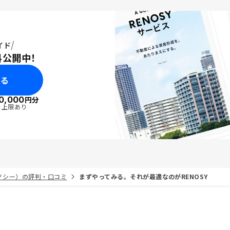
イド
料公開中！
みる
0,000
円分
・上限あり
リノシー）の評判・口コミ
まずやってみる。それが最適なのがRENOSY