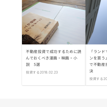
不動産投資で成功するために読
「ランド
んでおくべき漫画・映画・小
ンを買う
説 5選
で不動産
決
投資する
2018.02.23
投資する
20