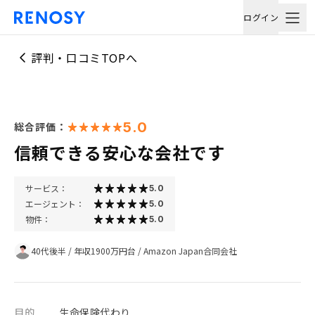
ログイン
評判・口コミTOPへ
5.0
総合評価：
信頼できる安心な会社です
サービス：
5.0
エージェント：
5.0
物件：
5.0
40代後半
/
年収1900万円台
/
Amazon Japan合同会社
目的
生命保険代わり