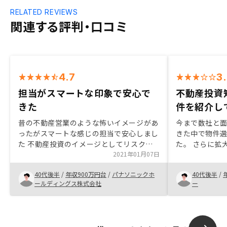
RELATED REVIEWS
関連する評判・口コミ
4.7
3
担当がスマートな印象で安心で
不動産投資
きた
件を紹介し
昔の不動産営業のような怖いイメージがあ
今まで数社と
ったがスマートな感じの担当で安心しまし
きた中で物件
た 不動産投資のイメージとしてリスクが
た。 さらに拡
高いイメージがあったが生命保険がわりに
2021年01月07日
広く多くの物
なることなどを説明いただき納得、安心で
手のリノシーに
40代後半
/
年収900万円台
/
パナソニックホ
40代後半
/
きた物件価格が少し高いように感じるので
い物件を紹介
ールディングス株式会社
ー
その部分を改善してほしい
も魅力的だと