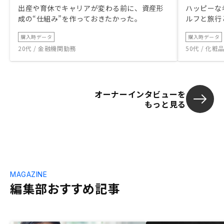
出産や育休でキャリアが変わる前に、資産形
ハッピーな
成の“仕組み”を作っておきたかった。
ルフと旅行
購入時データ
購入時データ
20代 / 金融機関勤務
50代 / 化
オーナーインタビューを
もっと見る
MAGAZINE
編集部おすすめ記事