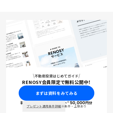
不動産投資はじめてガイド
RENOSY会員限定で無料公開中！
まずは資料をみてみる
※
初回面談で
ポイント
50,000
円分
PayPay
プレゼント適用条件詳細
※条件・上限あり