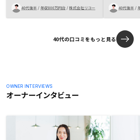
入り口のハードルがさらに下がり、購入後
目的だという
40代後半
/
年収800万円台
/
株式会社リコー
40代後半
/
には長期レンジでの付き合いになれると思
他社が新築物
います。
を、Renos
いるため、価
りくりできた
40代の口コミをもっと見る
いから仕方が
でにもう少し
分は住まない
購入したいの
しい。
OWNER INTERVIEWS
オーナーインタビュー