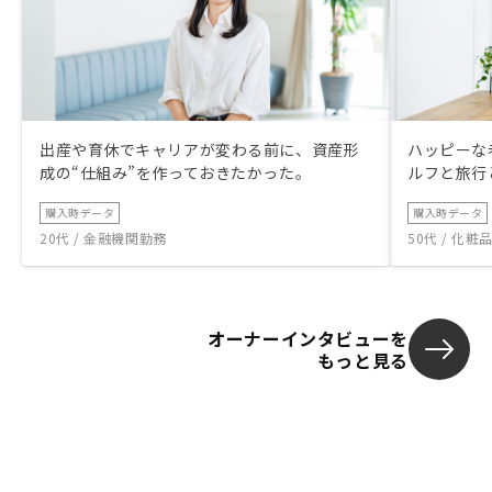
出産や育休でキャリアが変わる前に、資産形
ハッピーな
成の“仕組み”を作っておきたかった。
ルフと旅行
購入時データ
購入時データ
20代 / 金融機関勤務
50代 / 化
オーナーインタビューを
もっと見る