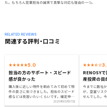
た。もちろん営業担当の誠実で真摯な対応も理由の一つ。
RELATED REVIEWS
関連する評判・口コミ
5.0
3
担当の方のサポート・スピード
RENOSY
感が良かった
産投資の目
購入後に近しい物件を眺めてみて初めて物
今までに数社
件の良さに気づきました。担当のスピード
が、空室リス
感などは見習いたいくらいです。確定申告
せんでした。
のサポートも助かりました。ファイナンシ
2020年05月07日
話を聞いたと
ャルプランニングの相談サービスがあると
をもとめてい