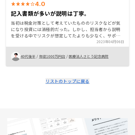
4.0
記入書類が多いが説明は丁寧。
当初は税金対策として考えていたもののリスクなどが気
になり投資には消極的だった。しかし、担当者から説明
を受ける中でリスクが想定してたよりも少なく、サポー
ト体制も充実していたためよかったと思った。 担当者の
2023年04月06日
説明についても知識不足も感じることなく理解しやす
く、丁寧な説明だった。
40代後半
/
年収1000万円台
/
医療法人さとう記念病院
リストのトップに戻る