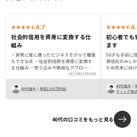
4.7
4
社会的信用を資産に変換する仕
初心者でも
組み
ます
・非常に理に適ったビジネスモデルで腹落
50才も手前に
ちできる点 ・社会的信用を資産に変換す
資信託のみし
る仕組み ・売り込みや執拗なアプローチ
ため将来に向
などのない適切な営業コミュニケーション
2022年01月08日
に不動産投資に
・LINEでのタイムリーなQ&A ・全てネッ
定されている
40代後半
/
トで対応できる効率性
理や情報配信
40代後半
/
年収1500万円台
ティング株
るイメージと
た。
40代の口コミをもっと見る