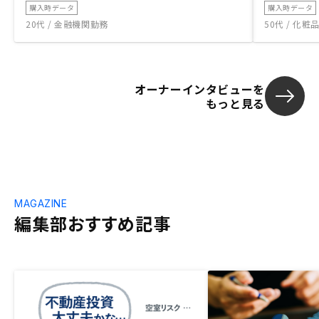
購入時データ
購入時データ
20代 / 金融機関勤務
50代 / 化
オーナーインタビューを
もっと見る
MAGAZINE
編集部おすすめ記事