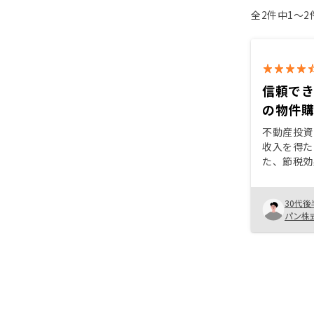
全2件中1〜
信頼で
の物件
不動産投資
收入を得た
た、節税効
に、友人が
ことも後押
30代後
さん坪井さ
パン株
井さんの専
け、私たち
れました。
アドバイス
を選ぶこと