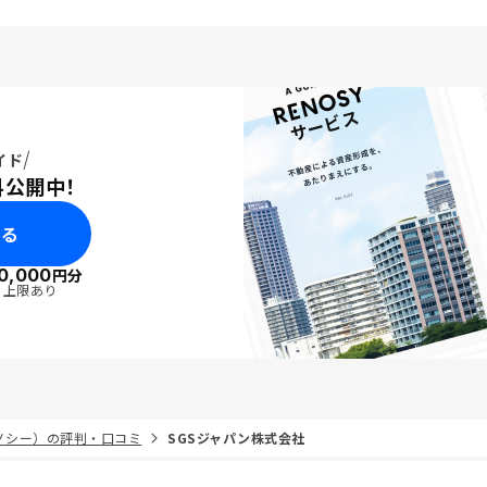
前に管理プランの説明を具体的にし
て欲しかった。例えばプラン変更時
には費用がかかる等。
イド
料公開中！
みる
0,000
円分
・上限あり
リノシー）の評判・口コミ
SGSジャパン株式会社