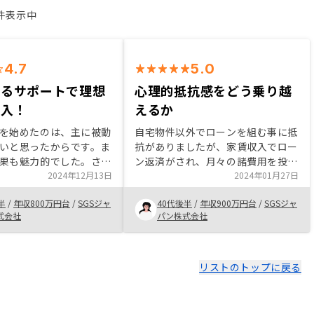
2件表示中
4.7
5.0
きるサポートで理想
心理的抵抗感をどう乗り越
購入！
えるか
を始めたのは、主に被動
自宅物件以外でローンを組む事に抵
いと思ったからです。ま
抗がありましたが、家賃収入でロー
果も魅力的でした。さら
ン返済がされ、月々の諸費用を投資
RENOSYを利用している
2024年12月13日
と捉える事を論理的に何度も説明し
2024年01月27日
しになりました。担当者
てもらい、最後の決断が出来まし
半
/
年収800万円台
/
SGSジャ
40代後半
/
年収900万円台
/
SGSジャ
んとの会話を通じて、坪
た。 株式投資でいくらか損失が出
式会社
パン株式会社
門的な対応に感銘を受
て手もそこまで抵抗は感じないの
の疑問に丁寧に答えてく
に、マンション投資に怖さを感じる
結果として、坪井さんの
心理的要因も面談の中で話して頂い
で2つの素晴らしい物件
て、まさにその通りだなと感じまし
リストのトップに戻る
ができ、投資の第一歩を
た。今後マンション投資をする人が
踏み出せました。 特にない
どんどん増えてくれば、抵抗感は減
るのだと思います。 購入を決める