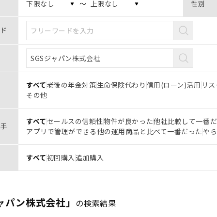
〜
性別
ド
すべて
老後の年金対策
生命保険代わり
信用(ローン)活用
リス
その他
すべて
セールスの信頼性
物件が良かった
他社比較して一番
手
アプリで管理ができる
他の運用商品と比べて一番だった
や
すべて
初回購入
追加購入
ジャパン株式会社」
の検索結果