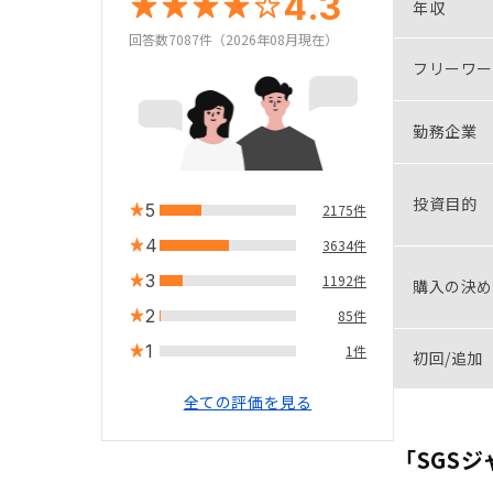
4.3
年収
回答数7087件（2026年08月現在）
フリーワー
勤務企業
投資目的
5
2175件
4
3634件
3
1192件
購入の決め
2
85件
1
1件
初回/追加
全ての評価を見る
「SGS