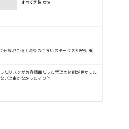
すべて
男性
女性
ク分散
現金運用
老後の住まい
ステータス
相続対策
だった
リスクが許容範囲だった
管理の体制が良かった
らない理由がなかった
その他