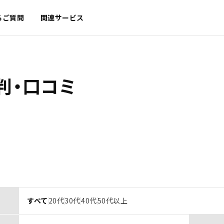
るご質問
関連サービス
判・口コミ
すべて
20代
30代
40代
50代以上