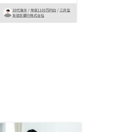
は高いと感じた。 ・全体的に満足
しているため、今回3件目の物件購
30代後半
/
年収1100万円台
/
三井住
入に至った。
友信託銀行株式会社