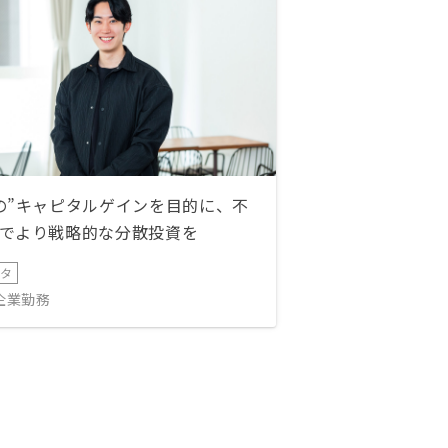
の”キャピタルゲインを目的に、不
でより戦略的な分散投資を
ータ
IT企業勤務