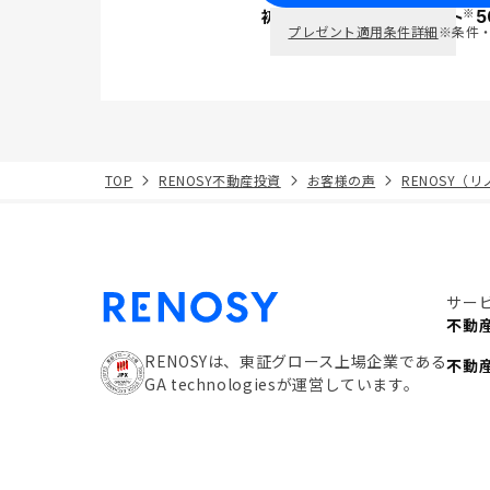
※
初回面談で
ポイント
5
PayPay
プレゼント適用条件詳細
※条件
TOP
RENOSY不動産投資
お客様の声
RENOSY（
サー
不動
RENOSYは、東証グロース上場企業である
不動
GA technologiesが運営しています。