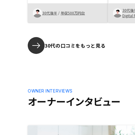
社にはなかったこと。 相場家賃と
があった。
30代後
乖離がない。 2件持ちができる価格
あることも
30代後半
/
年収500万円台
Digita
帯であること。心配をかけたくない
何かあった
から家族に内緒でやりたいけど、一
た、提案時
部の書類が家に届いてしまい内緒で
りが理解し
はやれない。家に届かないでやれる
方法があれば良いと思う。
30代の口コミをもっと見る
OWNER INTERVIEWS
オーナーインタビュー