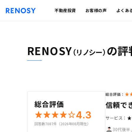
不動産投資
お客様の声
よくあ
RENOSY
の評
（リノシー）
総合評価：
総合評価
信頼で
4.3
サービス：
回答数7087件（2026年08月現在）
30代後半