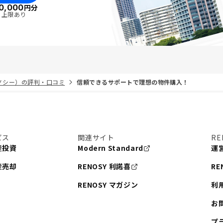
0,000
円分
・上限あり
リノシー）の評判・口コミ
信頼できるサポートで理想の物件購入！
ビス
関連サイト
RE
産投資
Modern Standard
運
産売却
RENOSY 利諾喜
RE
RENOSY マガジン
利
お
プ