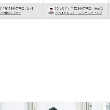
トークスクリプト以外に
明したので、信用できると感じた。
半
/
年収800万円台
/
LINE
30代後半
/
年収1100万円台
/
株式会
きちんと回答してくれて
また、不動産も私が住みたいと感じ
l Frontier株式会社
社ベイカレント・コンサルティング
ら頼れると感じた。 ま
たものを多く紹介してくれた。
にデータを用いて数字周
やすかった。