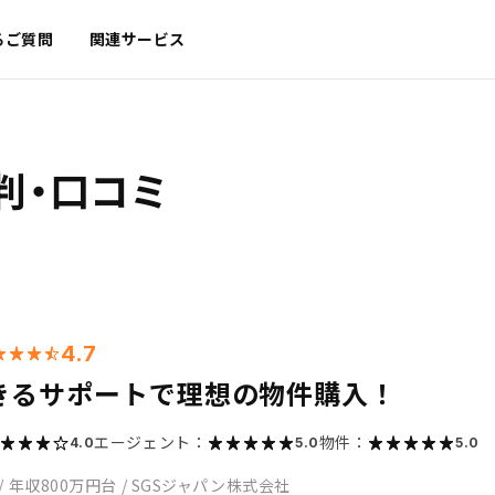
るご質問
関連サービス
判・口コミ
4.7
きるサポートで理想の物件購入！
エージェント：
物件：
4.0
5.0
5.0
/
年収800万円台
/
SGSジャパン株式会社