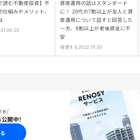
で読む不動産投資】不
資産運用の話はスタンダード
の仕組みやメリット、
に！ 20代の7割以上が友人と資
は
産運用について話すと回答した
一方、9割以上が老後資金に不
021.06.02
安
投資する
2022.01.20
イド
料公開中！
みる