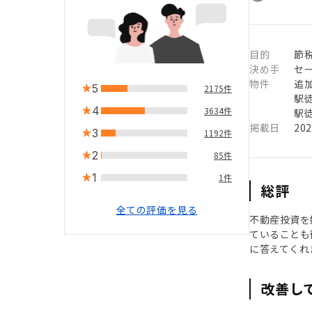
目的
節税
決め手
セ
物件
追
5
2175件
駅徒
4
3634件
駅徒
掲載日
20
3
1192件
2
85件
1
1件
総評
全ての評価を見る
不動産投資を
ていることも
に答えてくれ
改善し