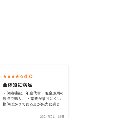
4.0
全体的に満足
・保険機能、年金代替、現金運用の
観点で購入。 ・需要が落ちにくい
物件ばかりである点が魅力に感じ
た。 ・セールスから契約、保守ま
でシームレスな対応で、連携レベル
2024年01月19日