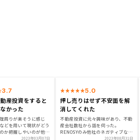
3.7
5.0
不動産投資をすると
押し売りはせず不安面を解
いなかった
消してくれた
理周りが楽そうに感じ
不動産投資に元々興味があり、不動
などを用いて現状がどう
産会社数社から話を伺った。
のか把握しやいのが他社
RENOSYのみ他社のネガティブなこ
 営業担当の方の信頼感
2023年03月07日
とを言わず、自社のよいところを説
2023年08月31日