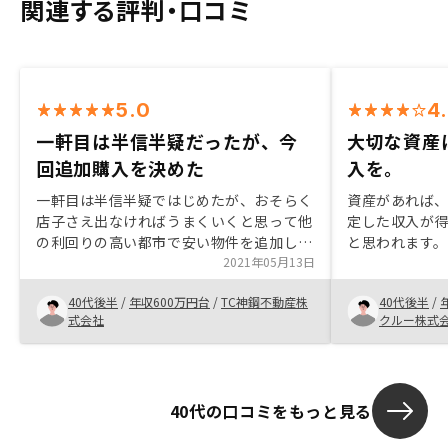
関連する評判・口コミ
5.0
4
一軒目は半信半疑だったが、今
大切な資産
回追加購入を決めた
入を。
一軒目は半信半疑ではじめたが、おそらく
資産があれば
店子さえ出なければうまくいくと思って他
定した収入が
の利回りの高い都市で安い物件を追加した
と思われます。
特にないが、一般的な質問はA Iが回答す
2021年05月13日
状ではもった
るようにすれば良い
択肢のひとつ
40代後半
/
年収600万円台
/
TC神鋼不動産株
40代後半
/
われます。年
式会社
クルー株式
やくをわかり
れます。
40代の口コミをもっと見る