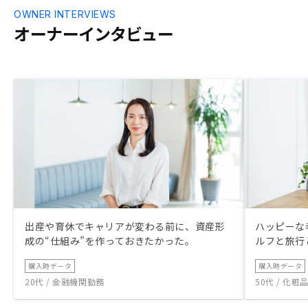
OWNER INTERVIEWS
オーナーインタビュー
出産や育休でキャリアが変わる前に、資産形
ハッピーな
成の“仕組み”を作っておきたかった。
ルフと旅行
購入時データ
購入時データ
20代 / 金融機関勤務
50代 / 化