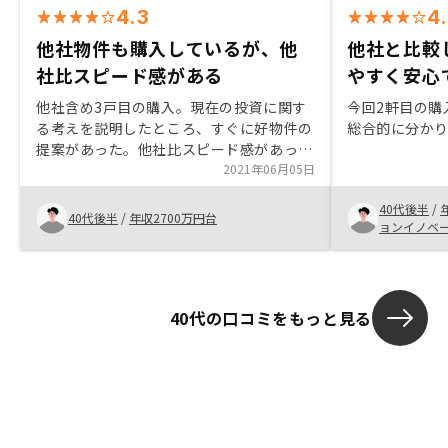
4.3
4
他社物件も購入しているが、他
他社と比較
社比スピード感がある
やすく安心
他社含め3戸目の購入。現在の投資に関す
今回2軒目の購
る考えを説明したところ、すぐに好物件の
総合的に分か
提案があった。他社比スピード感があっ
た。
2021年06月05日
40代後半
/
40代後半
/
年収2700万円台
ョンイノベ
40代の口コミをもっと見る