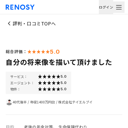
ログイン
評判・口コミTOPへ
5.0
総合評価：
自分の将来像を描いて頂けました
サービス：
5.0
エージェント：
5.0
物件：
5.0
40代後半
/
年収1400万円台
/
株式会社テイエルブイ
目的
老後の年金対策、 生命保険代わり