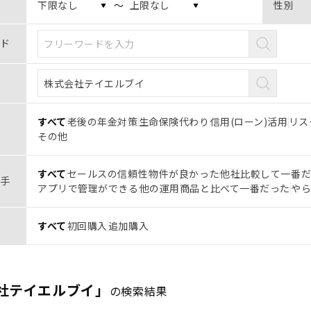
〜
性別
ド
すべて
老後の年金対策
生命保険代わり
信用(ローン)活用
リス
その他
すべて
セールスの信頼性
物件が良かった
他社比較して一番
手
アプリで管理ができる
他の運用商品と比べて一番だった
や
すべて
初回購入
追加購入
社テイエルブイ」
の検索結果