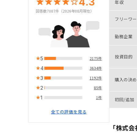
4.3
年収
回答数7087件（2026年08月現在）
フリーワー
勤務企業
投資目的
5
2175件
4
3634件
3
1192件
購入の決め
2
85件
1
1件
初回/追加
全ての評価を見る
「株式会