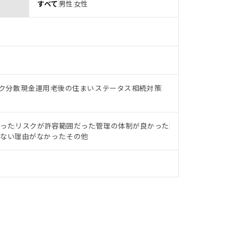
すべて
男性
女性
ク分散
現金運用
老後の住まい
ステータス
相続対策
だった
リスクが許容範囲だった
管理の体制が良かった
らない理由がなかった
その他