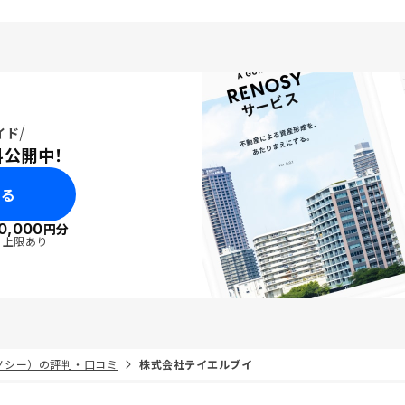
イド
料公開中！
みる
0,000
円分
・上限あり
リノシー）の評判・口コミ
株式会社テイエルブイ