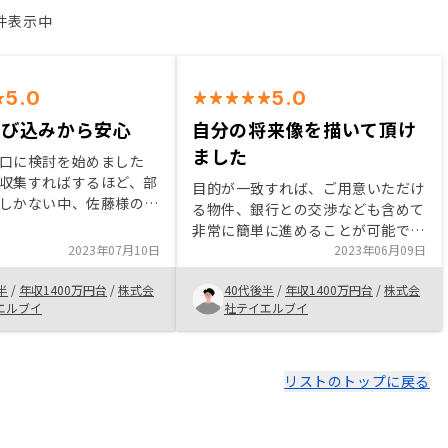
2件表示中
5.0
5.0
飛び込みから安心
自分の将来像を描いて頂け
ました
口に検討を始めました
収集すればするほど、部
目的が一致すれば、ご用意いただけ
しかない中、佐藤様の説
る物件、銀行との交渉なども含めて
よく、腹落ちしました。
非常に簡単に進めることが可能で
物件も、最初は東京でし
2023年07月10日
す。営業の方だけでなく、チームと
2023年06月09日
の大阪もしっかりと案内
して各過程での支援チームも安心で
 関西(大阪だけ
半
/
年収1400万円台
/
株式会
40代後半
/
年収1400万円台
/
株式会
きる要因です。ワンルームから少し
も)の物件が多くなると
エルブイ
社テイエルブイ
大きい目の部屋までお気に入りの物
件はあるはずです。 関東圏以外の
物件の準備
リストのトップに戻る