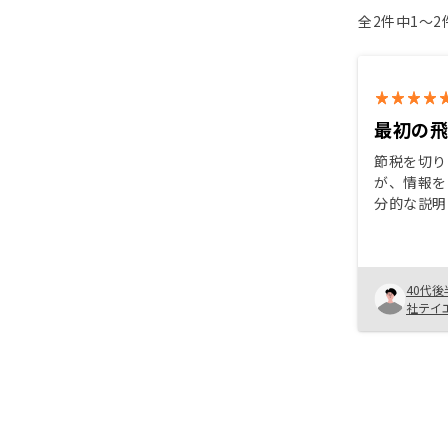
全2件中1〜
最初の
節税を切り
が、情報を
分的な説明
明が非常に
紹介された
たが、希望
いただき満足です。
40代後
でなく京都
社テイ
嬉しいです