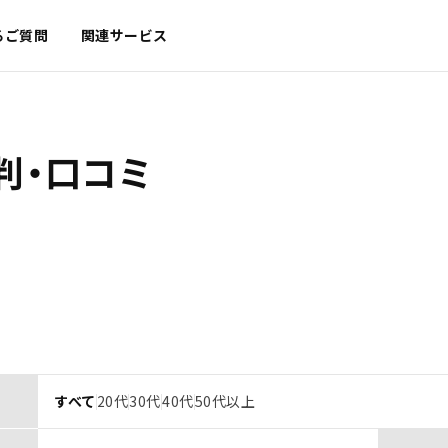
るご質問
関連サービス
判・口コミ
すべて
20代
30代
40代
50代以上