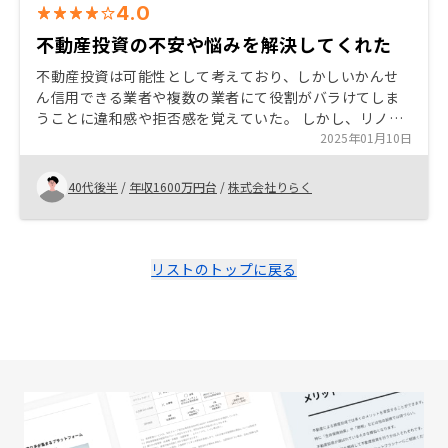
4.0
不動産投資の不安や悩みを解決してくれた
不動産投資は可能性として考えており、しかしいかんせ
ん信用できる業者や複数の業者にて役割がバラけてしま
うことに違和感や拒否感を覚えていた。 しかし、リノシ
ーさんは、友人からの紹介ということもあったが、その
2025年01月10日
辺の不安を払拭する仕組みであったことと、リスクが許
容範囲であったので安心、納得して進められた。
40代後半
/
年収1600万円台
/
株式会社りらく
リストのトップに戻る