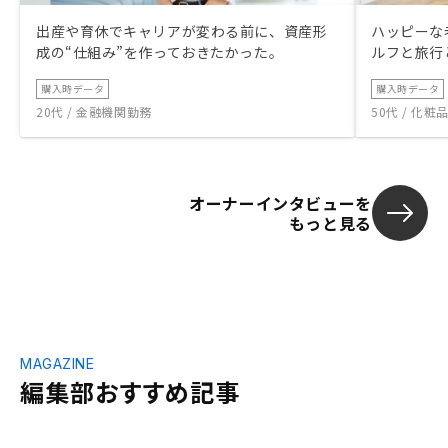
出産や育休でキャリアが変わる前に、資産形
ハッピーな
成の“仕組み”を作っておきたかった。
ルフと旅行
購入時データ
購入時データ
20代 / 金融機関勤務
50代 / 化
オーナーインタビューを
もっと見る
MAGAZINE
編集部おすすめ記事