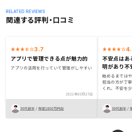
RELATED REVIEWS
関連する評判・口コミ
3.7
4
アプリで管理できる点が魅力的
不安点はあ
明があり不
アプリの活用を行っていて管理がしやすい
始めるまでは
担当の方が丁
くれ、不安を
2021年03月27日
今としては良
り、複数の物
にありません
30代前半
/
年収1800万円台
30代前半
/