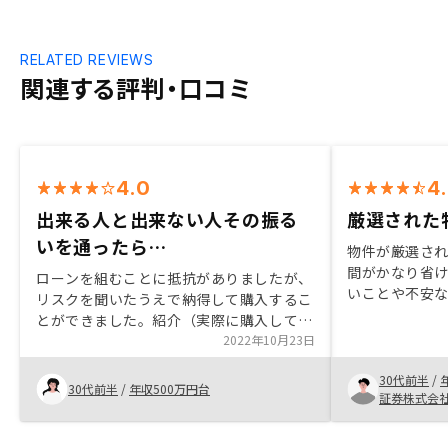
RELATED REVIEWS
関連する評判・口コミ
4.0
4
出来る人と出来ない人その振る
厳選された
いを通ったら…
物件が厳選さ
間がかなり省
ローンを組むことに抵抗がありましたが、
いことや不安
リスクを聞いたうえで納得して購入するこ
かつ分かりや
とができました。紹介（実際に購入してい
が高かったで
る人がいる）の安心感もありました。つみ
2022年10月23日
シンプルで初
たてNISAをはじめたところで投資には興
かったです
30代前半
/
味があったので、自分の払える額を不動産
30代前半
/
年収500万円台
証券株式会
投資に回そうと思いました。