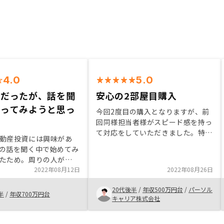
4.0
5.0
位だったが、話を聞
安心の2部屋目購入
やってみようと思っ
今回2度目の購入となりますが、前
回同様担当者様がスピード感を持っ
て対応をしていただきました。特に
動産投資には興味があ
2回目の購入ということもあり、ロ
の話を聞く中で始めてみ
ーンを組む金額を比較的低価格で希
たため。周りの人が
望をしていたところ、条件にマッチ
yを活用して不動産投資を始
2022年08月12日
2022年08月26日
する関西の物件をいくつか紹介して
自分もやってみたいと思
いただいたので非常にありがたく感
20代後半
/
年収500万円台
/
パーソル
オンラインの面談で自分
半
/
年収700万円台
じております。また、2部屋分の毎
キャリア株式会社
い時に話を聞くことがで
月の支出が合計して1.5万円ほどな
変に対応いただけたこと
のでさまざまな保険などと比較して
です。