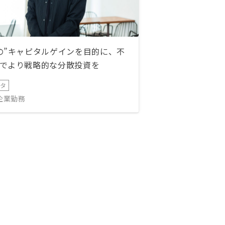
の”キャピタルゲインを目的に、不
でより戦略的な分散投資を
ータ
IT企業勤務