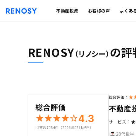
不動産投資
お客様の声
よくあ
RENOSY
の評
（リノシー）
総合評価：
総合評価
不動産
4.3
サービス：
回答数7084件（2026年08月現在）
20代後半