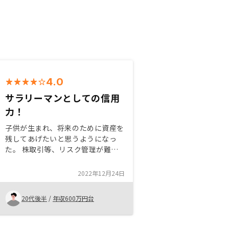
4.0
サラリーマンとしての信用
力！
子供が生まれ、将来のために資産を
残してあげたいと思うようになっ
た。 株取引等、リスク管理が難し
いですものよりも、現物資産として
ミドルリスク・ミドルリターンであ
2022年12月24日
る不動産投資に興味を持った。 サ
ラリーマンとしての信用力を最大限
20代後半
/
年収600万円台
活かせる事も決め手になった。