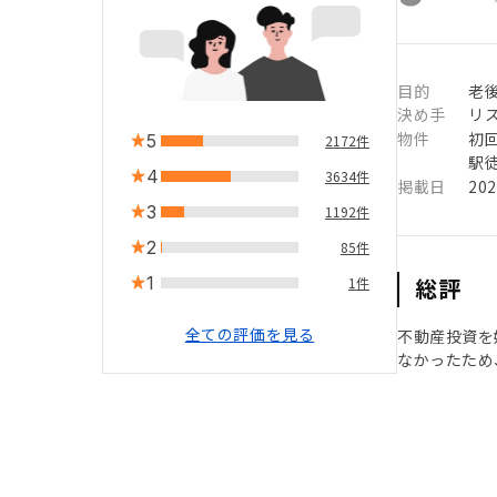
目的
老
決め手
リ
物件
初
5
2172件
駅徒
4
3634件
掲載日
20
3
1192件
2
85件
1
総評
1件
全ての評価を見る
不動産投資を
なかったため