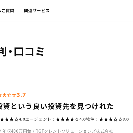
るご質問
関連サービス
判・口コミ
3.7
投資という良い投資先を見つけれた
エージェント：
物件：
4.0
4.0
3.0
/
年収400万円台
/
RGFタレントソリューションズ株式会社