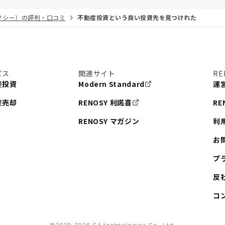
リノシー）の評判・口コミ
不動産投資という良い投資先を見つけれた
ビス
関連サイト
RE
産投資
Modern Standard
運
産売却
RENOSY 利諾喜
RE
RENOSY マガジン
利
お
プ
反
コ