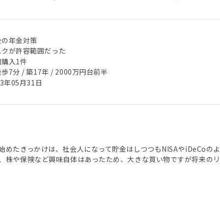
後の年金対策
スクが許容範囲だった
回購入1件
歩7分 / 築17年 / 2000万円台前半
23年05月31日
始めたきっかけは、社会人になって貯金はしつつもNISAやiDeCo
、株や保険など興味自体はあったため、大きな買い物ですが将来の