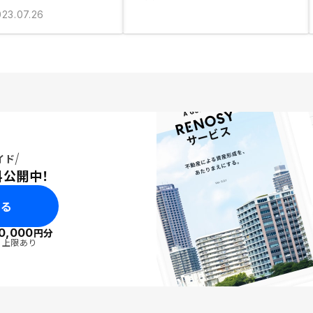
023.07.26
イド
料公開中！
みる
0,000
円分
・上限あり