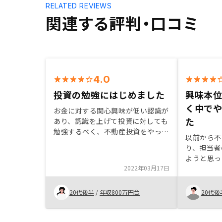
RELATED REVIEWS
関連する評判・口コミ
4.0
投資の勉強にはじめました
興味本
く中で
お金に対する関心興味が低い認識が
た
あり、認識を上げて投資に対しても
勉強するべく、不動産投資をやって
以前から不
いる友人も複数いたので、話を聞い
り、担当者
てやってみようと思いました。複数
ようと思っ
回話を聞き、他社も同時に聞いてお
2022年03月17日
Renos
りましたが、タイミング的にいいご
めており、
提案を頂戴できた
ったため。
20代後半
/
年収800万円台
20代後
の都合の良
き、臨機応
が良かった