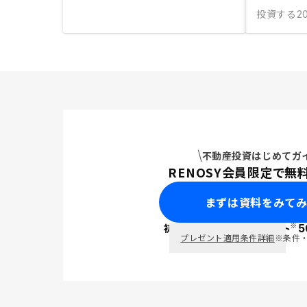
投資する
2
不動産投資はじめてガ
RENOSY会員限定で無
まずは資料をみて
※
初回面談で
ポイント
5
PayPay
プレゼント適用条件詳細
※条件