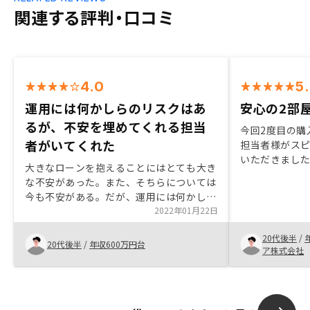
関連する評判・口コミ
4.0
5
運用には何かしらのリスクはあ
安心の2部
るが、不安を埋めてくれる担当
今回2度目の購
者がいてくれた
担当者様がス
いただきました
大きなローンを抱えることにはとても大き
こともあり、
な不安があった。また、そちらについては
価格で希望を
今も不安がある。だが、運用には何かしら
チする関西の
のリスクはつくものなので、その不安を埋
2022年01月22日
だいたので非
めてくれる担当者がいてくれたので、今は
す。また、2部
20代後半
/
不安をある程度抑えて運用することが出来
20代後半
/
年収600万円台
て1.5万円ほ
ア株式会社
ている。 まだ自分自身には大きなメリッ
と比較しても
トとなっている実感はないので、数年後蓋
得られるので
を開けてみた時を楽しみにしています。
ます。未来予
地開発の話を