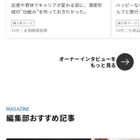
出産や育休でキャリアが変わる前に、資産形
ハッピーな
成の“仕組み”を作っておきたかった。
ルフと旅行
購入時データ
購入時データ
20代 / 金融機関勤務
50代 / 化
オーナーインタビューを
もっと見る
MAGAZINE
編集部おすすめ記事