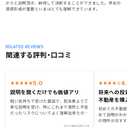
かりと説明頂き、納得して決断することができました。早めの
資産形成が重要といまはとても理解できています。
RELATED REVIEWS
関連する評判・口コミ
5.0
4
説明を聞くだけでも価値アリ
将来への投
不動産を購
軽い気持ちで受けた面談で、担当者より丁
寧な説明を受け、特にこれまで漠然と不安
初めての不動
だったリスクについてよく理解出来たの
めて説明がわ
で、安心して契約する事が出来た。手続き
の物件がおす
にあたっても、親切・丁寧なサポートによ
2022年08月01日
ていただいたこ