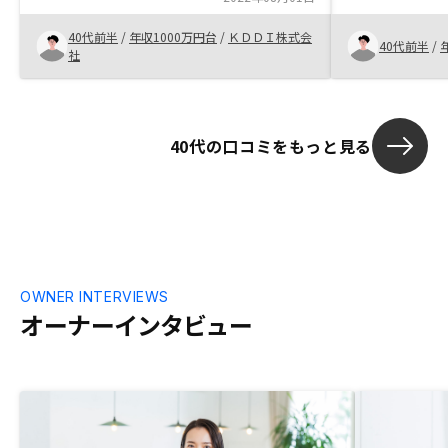
り、容易に進めることが出来た。
の投資用不動
40代前半
/
年収1000万円台
/
ＫＤＤＩ株式会
かったこと。
40代前半
/
社
40代の口コミをもっと見る
OWNER INTERVIEWS
オーナーインタビュー