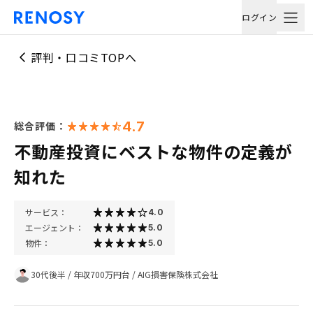
ログイン
評判・口コミTOPへ
4.7
総合評価：
不動産投資にベストな物件の定義が
知れた
サービス：
4.0
エージェント：
5.0
物件：
5.0
30代後半
/
年収700万円台
/
AIG損害保険株式会社