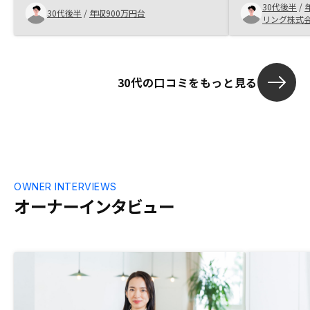
30代後半
/
契約書面のやりとりが電子で可能な所が良
30代後半
/
年収900万円台
リング株式
い。 ・もしもの時に家族の資産になる。
年収別の節税効果を示した資料などあれば
なおよしだと思います。
30代の口コミをもっと見る
OWNER INTERVIEWS
オーナーインタビュー