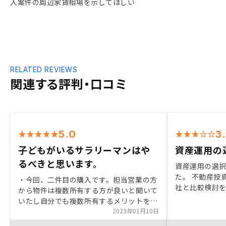
入案件の周辺家賃相場を示してほしい
RELATED REVIEWS
関連する評判・口コミ
5.0
3
子どもがいるサラリーマンはや
資産運用の
るべきと思います。
資産運用の選
た。 不動産投
・今回、二件目の購入です。担当営業の方
社と比較検討
から物件は複数所有する方が良いと聞いて
を中古に限定
いたし自分でも複数所有するメリットを感
関してのサー
じていたので購入しました。 ・AIによる
2023年01月10日
RENOSYで
優良物件の判別をしている所が良い。 ・