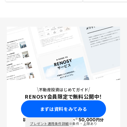
不動産投資はじめてガイド
RENOSY会員限定で無料公開中！
まずは資料をみてみる
※
初回面談で
ポイント
50,000
円分
PayPay
プレゼント適用条件詳細
※条件・上限あり