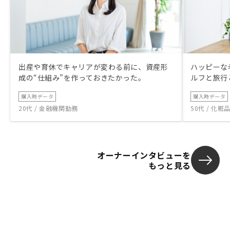
出産や育休でキャリアが変わる前に、資産形
ハッピーな
成の“仕組み”を作っておきたかった。
ルフと旅行
購入時データ
購入時データ
20代 / 金融機関勤務
50代 / 化
オーナーインタビューを
もっと見る