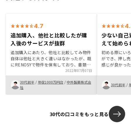
4.7
4
追加購入、他社と比較したが購
少ない自己
入後のサービスが抜群
えて始めら
追加購入にあたり、他社と比較してみ物件
初める際にい
自体は他社と大きく違いはなかったが、既
ができ、押し
にRENOSYで物件を保有しており、書類や
感じが良かった
物件情報がが電子データになっていること
2022年07月07日
件をきちんと
のメリットが決めてとなった。また、他社
る。特にその
30代前半
/
年収1000万円台
/
中外製薬株式会
と比較して担当の方の対応がはやく、スピ
にくく、きち
30代前半
/
社
ーディに話がすすんだから。
てくれる点が
30代の口コミをもっと見る