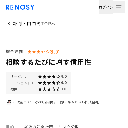
ログイン
評判・口コミTOPへ
3.7
総合評価：
相談するたびに増す信用性
サービス：
4.0
エージェント：
4.0
物件：
3.0
30代前半
/
年収500万円台
/
三菱HCキャピタル株式会社
目的
老後の年金対策、 リスク分散