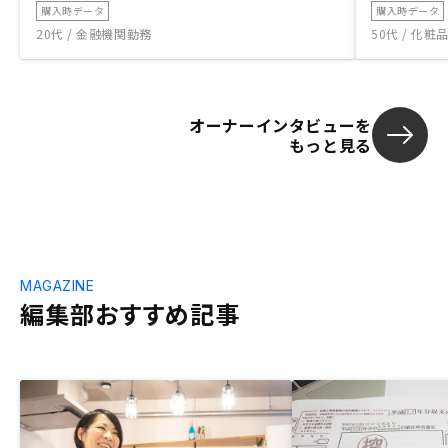
購入時データ
購入時データ
20代 / 金融機関勤務
50代 / 化
オーナーインタビューを
もっと見る
MAGAZINE
編集部おすすめ記事