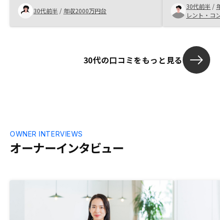
購入を決意しました。Ai技術を駆使してい
30代前半
/
強していきた
30代前半
/
年収2000万円台
るのが他と違い、安心感がありました。初
レント・コ
回面談に時間をかけ過ぎている印象。あま
り余裕がないときに、肝心な話は次回…と
されると少し興味が薄れる。
30代の口コミをもっと見る
OWNER INTERVIEWS
オーナーインタビュー