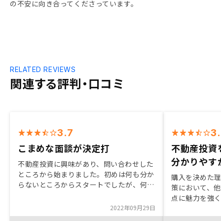
の不安に向き合ってくださっています。
RELATED REVIEWS
関連する評判・口コミ
3.7
3
こまめな面談が決定打
不動産投資
分かりやす
不動産投資に興味があり、問い合わせした
ところから始まりました。初めは何も分か
購入を決めた
らないところからスタートでしたが、何度
策において、
も面談を重ねて色々と教えていただきまし
点に魅力を強く
た。こまめに連絡をいただけるので、疑問
2022年09月29日
いて、物件の
に思っていた事をその場で解決でき、今回
で判断しきれ