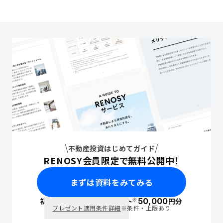
不動産投資はじめてガイド
RENOSY会員限定で無料公開中！
まずは資料をみてみる
※
初回面談で
ポイント
50,000
円分
PayPay
プレゼント適用条件詳細
※条件・上限あり