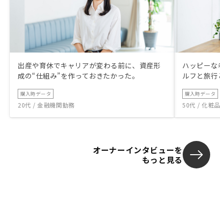
出産や育休でキャリアが変わる前に、資産形
ハッピーな
成の“仕組み”を作っておきたかった。
ルフと旅行
購入時データ
購入時データ
20代 / 金融機関勤務
50代 / 化
オーナーインタビューを
もっと見る