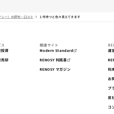
リノシー）の評判・口コミ
１件持つと色々見えてきます
ビス
関連サイト
RE
産投資
Modern Standard
運
産売却
RENOSY 利諾喜
RE
RENOSY マガジン
利
お
プ
反
コ