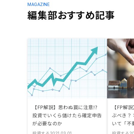
MAGAZINE
編集部おすすめ記事
【FP解説】思わぬ罠に注意!?
【FP解
投資でいくら儲けたら確定申告
ぶべき？
が必要なのか
いて「不
投資する
投資する
2021.03.01
20