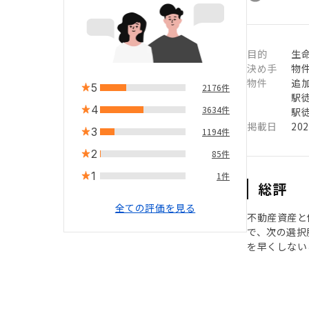
目的
生
決め手
物
物件
追
5
2176件
駅徒
4
3634件
駅徒
掲載日
20
3
1194件
2
85件
1
1件
総評
全ての評価を見る
不動産資産と
で、次の選択
を早くしない