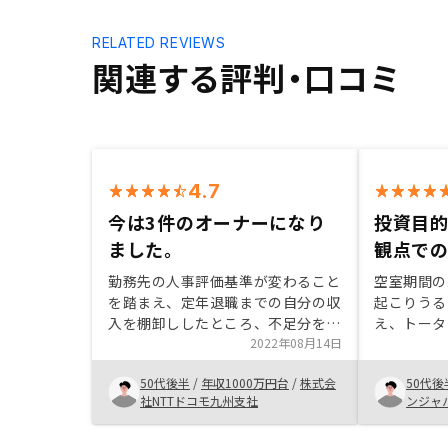
RELATED REVIEWS
関連する評判・口コミ
4.7
今は3件のオーナーになり
投資目
ました。
観点で
勤務先の人事評価基準が変わること
空室期間の
を踏まえ、定年退職までの自分の収
起こりうる
入を棚卸ししたところ、不足分をど
え、トータ
のように補填するかか不動産投資を
2022年08月14日
寧なご説明
始めたきっかけです。 RENOSYは
での投資決
50代後半
/
年収1000万円台
/
株式会
50代後
不動産投資のメリットデメリットを
ました。 
社NTTドコモ九州支社
ンジャ
わかりやすく説明していたことと営
例をご紹介
業担当者に不明点を質問した際にリ
大きく寄与