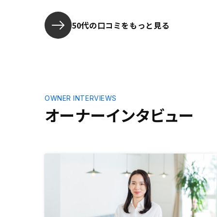
スク回避も含めて説明していただい
す。
たこと、あとはオプションで家賃収
入保障制度があったのが購入を決め
50代の口コミをもっと見る
た理由となります。初年度は2件で
スタートして様子見をしましたが2
年目に3件目を購入し、リスク分散
をして楽しみながら、これからの不
動産投資を続けていこうと思いま
す。
OWNER INTERVIEWS
オーナーインタビュー