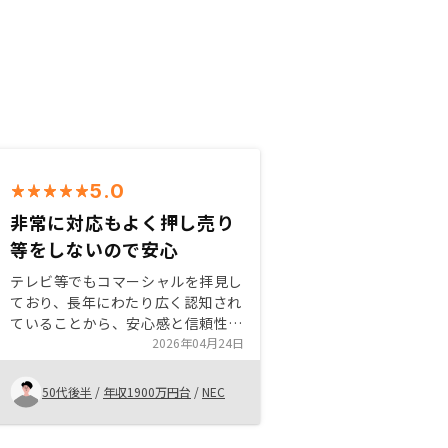
5.0
非常に対応もよく押し売り
等をしないので安心
テレビ等でもコマーシャルを拝見し
ており、長年にわたり広く認知され
ていることから、安心感と信頼性の
高さを感じ、まずは面談をお願いし
2026年04月24日
てみようと思ったのがきっかけで
す。実際にご連絡を差し上げた後
50代後半
/
年収1900万円台
/
NEC
も、迅速かつ丁寧にご対応いただ
き、不安や疑問点に対しても分かり