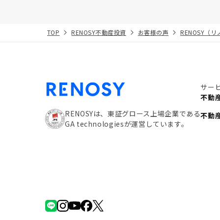
TOP
RENOSY不動産投資
お客様の声
RENOSY（
サー
不動
RENOSYは、東証グロース上場企業である
不動
GA technologiesが運営しています。