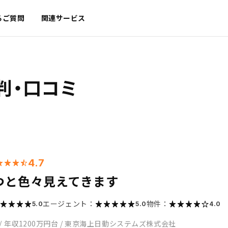
るご質問
関連サービス
判・口コミ
4.7
つと色々見えてきます
エージェント：
物件：
5.0
5.0
4.0
/
年収1200万円台
/
東京海上日動システムズ株式会社