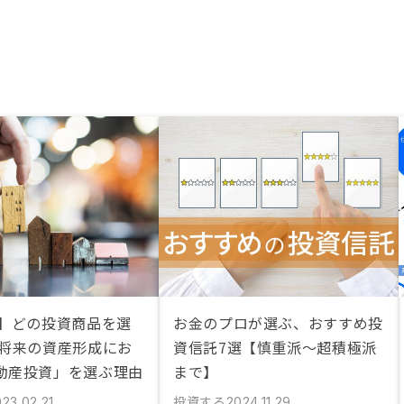
説】どの投資商品を選
お金のプロが選ぶ、おすすめ投
 将来の資産形成にお
資信託7選【慎重派〜超積極派
動産投資」を選ぶ理由
まで】
投資する
23.02.21
2024.11.29