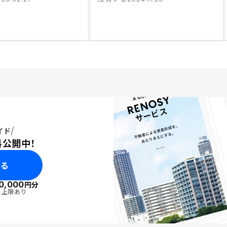
イド
料公開中！
みる
0,000
円分
・上限あり