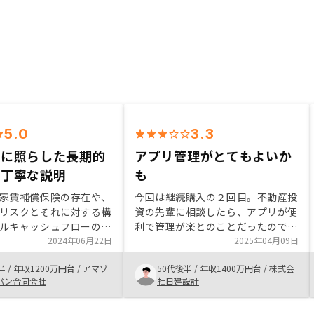
5.0
3.3
的に照らした長期的
アプリ管理がとてもよいか
の丁寧な説明
も
家賃補償保険の存在や、
今回は継続購入の２回目。不動産投
リスクとそれに対する構
資の先輩に相談したら、アプリが便
ルキャッシュフローの丁
利で管理が楽とのことだったので、
などの安心感はREMOSY
2024年06月22日
複数件購入してアプリ管理をターゲ
2025年04月09日
断の大きな決め手になり
ットに購入を検討しているうちに、
半
/
年収1200万円台
/
アマゾ
50代後半
/
年収1400万円台
/
株式会
各種説明時に具体的な事
継続購入になりました。 たしかに
パン合同会社
社日建設計
頂いたことも投資決断に
いろいろな書類がWEBで保管、参
しました。前述の通りで
照できるので、初めての不動産購入