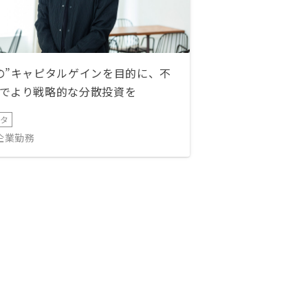
の”キャピタルゲインを目的に、不
でより戦略的な分散投資を
ータ
IT企業勤務