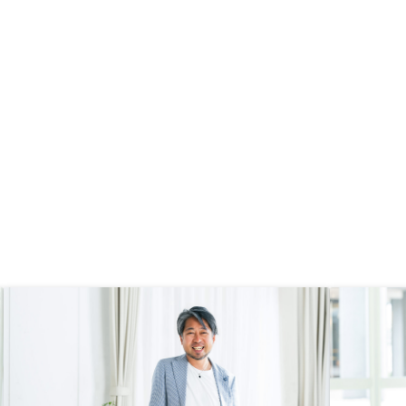
のひとが、これらをバサッと渡され
ても、何があって何に使う書類か把
握するのは大変なので、この環境は
とてもよいと思う。複数件管理する
にはちょっと不便。 とにかく画面
遷移が遅いので、どこにあるかわか
らないメニューを探すのに、こっち
にない、あっちは探したっけ、とう
ろつくのにも時間がかかりすぎて、
全体を把握しにくい。 応答速度が
改善できないなら、プルダウンでメ
ニュー構成を表示して、表示したい
画面にワンクリックでたどり着ける
ようにしてほしい キャッシュフロ
ーのデフォルト登録内容が消せない
のが不便、絶対に修正しないとなら
ないデータのはずなのに、ゴミが残
る仕様になっているようで気持ち悪
い