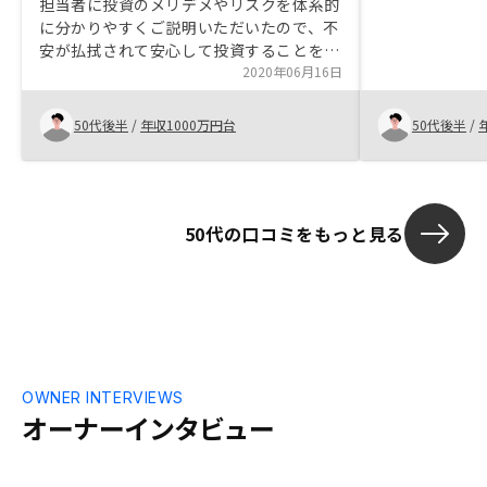
担当者に投資のメリデメやリスクを体系的
でいるところ
に分かりやすくご説明いただいたので、不
んはじめ、他
安が払拭されて安心して投資することを決
応ですし、フ
断できました。また、リモートでの購入手
2020年06月16日
たいです。最
続きや家賃保証だけでなく、設備の修繕ま
います。恐ら
で手配いただける等、至れり尽くせりのサ
50代後半
/
年収1000万円台
50代後半
/
いますが、複
ービスで、手間がかからないことも大変魅
には不可欠で
力的です。難しい要望とは思いますが、出
で、確定申告
口戦略は相場次第で予想が難しいので、車
のリースのような買取り金額の保証がある
50代の口コミをもっと見る
と良いと思います。
OWNER INTERVIEWS
オーナーインタビュー