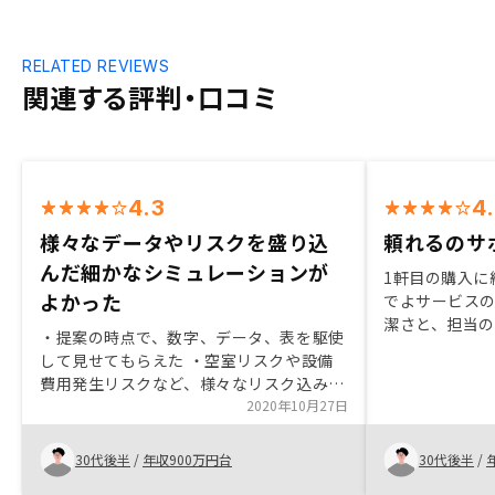
RELATED REVIEWS
関連する評判・口コミ
4.3
4
様々なデータやリスクを盛り込
頼れるのサ
んだ細かなシミュレーションが
1軒目の購入に
よかった
でよサービス
潔さと、担当
・提案の時点で、数字、データ、表を駆使
2軒目ではロー
して見せてもらえた ・空室リスクや設備
に対して必要
費用発生リスクなど、様々なリスク込みの
だけて、とて
運用シミュレーションが細かく確認できた
2020年10月27日
・物件購入後にアプリで細かなサポートが
受けられるので安心・7月末に契約し、9
30代後半
/
年収900万円台
30代後半
/
月から管理費用やサービス内容の大幅な変