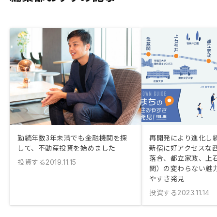
勤続年数3年未満でも金融機関を探
再開発により進化し
して、不動産投資を始めました
新宿に好アクセスな
落合、都立家政、上
投資する
2019.11.15
関）の変わらない魅
やすさ発見
投資する
2023.11.14