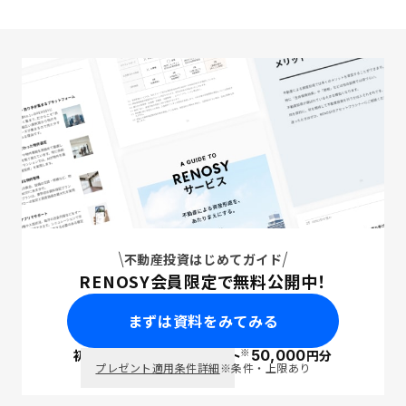
不動産投資はじめてガイド
RENOSY会員限定で無料公開中！
まずは資料をみてみる
※
初回面談で
ポイント
50,000
円分
PayPay
プレゼント適用条件詳細
※条件・上限あり