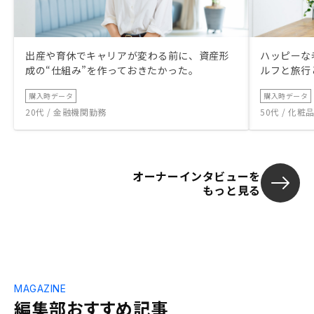
出産や育休でキャリアが変わる前に、資産形
ハッピーな
成の“仕組み”を作っておきたかった。
ルフと旅行
購入時データ
購入時データ
20代 / 金融機関勤務
50代 / 化
オーナーインタビューを
もっと見る
MAGAZINE
編集部おすすめ記事