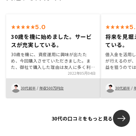
5.0
5
30歳を機に始めました。サービ
将来を見据
スが充実している。
ている。
30歳を機に、資産運用に興味が出たた
借入金を活用
め、今回購入させていただきました。ま
が行えるのが、
た、御社で購入した理由は友人に多く利用
益を狙うのでは
してる人がいて、信頼ができたため。GA
2022年05月04日
えた投資が出来
テクノロジーの手数料も安いため、始めや
行からの借入金
すかったためです。
ながら将来の
30代前半
/
年収500万円台
30代前半
/
して手間がか
表で比較出来
30代の口コミをもっと見る