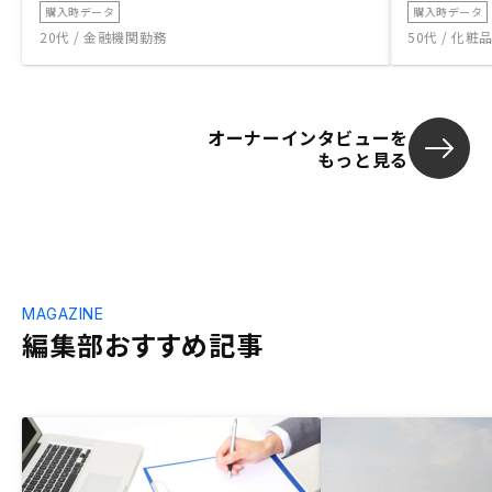
購入時データ
購入時データ
20代 / 金融機関勤務
50代 / 化
オーナーインタビューを
もっと見る
MAGAZINE
編集部おすすめ記事