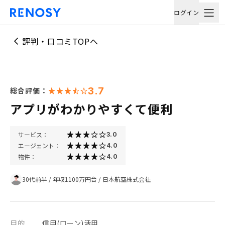
ログイン
評判・口コミTOPへ
3.7
総合評価：
アプリがわかりやすくて便利
サービス：
3.0
エージェント：
4.0
物件：
4.0
30代前半
/
年収1100万円台
/
日本航空株式会社
目的
信用(ローン)活用