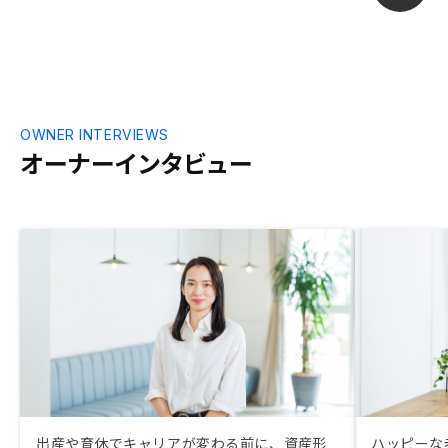
OWNER INTERVIEWS
オーナーインタビュー
出産や育休でキャリアが変わる前に、資産形
ハッピーな