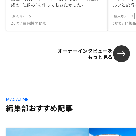
成の“仕組み”を作っておきたかった。
ルフと旅行
購入時データ
購入時データ
20代 / 金融機関勤務
50代 / 化
オーナーインタビューを
もっと見る
MAGAZINE
編集部おすすめ記事