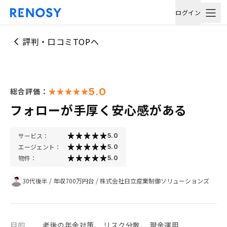
ログイン
評判・口コミTOPへ
5.0
総合評価：
フォローが手厚く安心感がある
サービス：
5.0
エージェント：
5.0
物件：
5.0
30代後半
/
年収700万円台
/
株式会社日立産業制御ソリューションズ
目的
老後の年金対策、 リスク分散、 現金運用