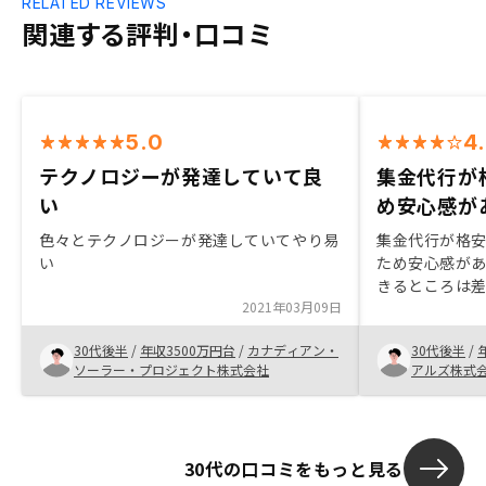
RELATED REVIEWS
関連する評判・口コミ
5.0
4
テクノロジーが発達していて良
集金代行が
い
め安心感が
色々とテクノロジーが発達していてやり易
集金代行が格
い
ため安心感が
きるところは
2021年03月09日
アフターフォロ
目を明確にする
30代後半
/
年収3500万円台
/
カナディアン・
30代後半
/
ソーラー・プロジェクト株式会社
アルズ株式
30代の口コミをもっと見る