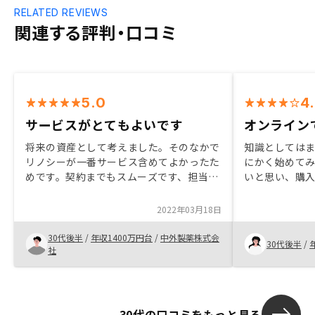
RELATED REVIEWS
関連する評判・口コミ
5.0
4
サービスがとてもよいです
オンライン
将来の資産として考えました。そのなかで
知識としては
リノシーが一番サービス含めてよかったた
にかく始めて
めです。契約までもスムーズです、担当の
いと思い、購
方にはいつもお世話になっております。今
がとれない人
後ともよろしくお願い申し上げます。また
っていたこと
2022年03月18日
今後も購入を考えて開きます
た、管理体制
けました。
30代後半
/
年収1400万円台
/
中外製薬株式会
30代後半
/
社
30代の口コミをもっと見る