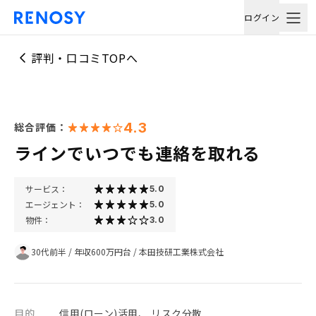
ログイン
評判・口コミTOPへ
4.3
総合評価：
ラインでいつでも連絡を取れる
サービス：
5.0
エージェント：
5.0
物件：
3.0
30代前半
/
年収600万円台
/
本田技研工業株式会社
目的
信用(ローン)活用、 リスク分散