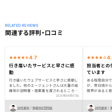
RELATED REVIEWS
関連する評判・口コミ
4.7
4
行き届いたサービスと早さに感
担当者との
動
ています
行き届いたウェブサービスと早さに感動し
ある程度自分
ました。他のエージェントさんは大量の紙
が、常日頃か
媒体の説明書・提案書を渡されるところ、
限界があると
GAさんは重要事項説明以外のほぼ全てが
2020年09月07日
で自分で足り
ウェブ上で完結しました。銀行口座開設や
る、真摯に対
火災保険までスマホで出来て、購入までの
には決め手と
30代前半
/
年収900万円台
30代前半
/
顧客体験がとてもデザインされたものであ