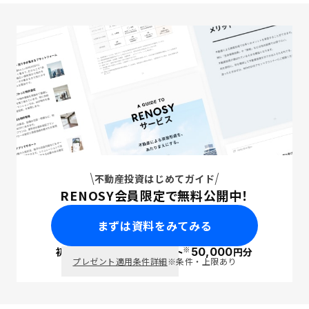
不動産投資はじめてガイド
RENOSY会員限定で無料公開中！
まずは資料をみてみる
※
初回面談で
ポイント
50,000
円分
PayPay
プレゼント適用条件詳細
※条件・上限あり