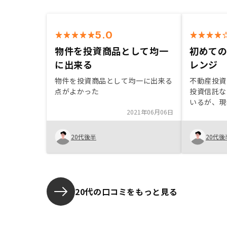
5.0
物件を投資商品として均一
初めて
に出来る
レンジ
物件を投資商品として均一に出来る
不動産投資
点がよかった
投資信託な
いるが、現
2021年06月06日
借金して金
ろに対し魅力
の理由：1
20代後半
20代後
が、サラリ
く、区分マ
ため
20代の口コミをもっと見る