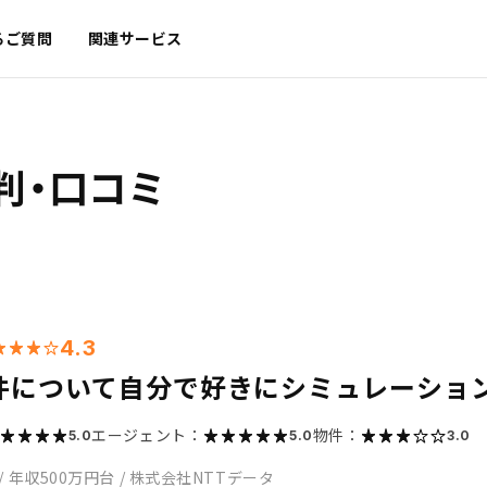
るご質問
関連サービス
判・口コミ
4.3
件について自分で好きにシミュレーショ
エージェント：
物件：
5.0
5.0
3.0
/
年収500万円台
/
株式会社NTTデータ