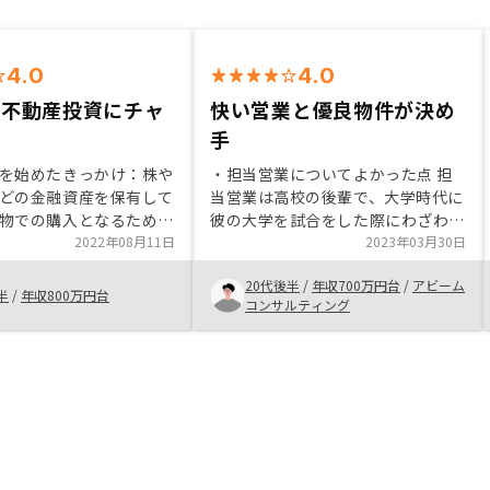
4.0
4.0
の不動産投資にチャ
快い営業と優良物件が決め
手
を始めたきっかけ：株や
・担当営業についてよかった点 担
どの金融資産を保有して
当営業は高校の後輩で、大学時代に
物での購入となるため、
彼の大学を試合をした際にわざわざ
融商品を保有できるとこ
2022年08月11日
挨拶にきてくれたことを憶えていま
2023年03月30日
を感じた。 RESONY
した。その後疎遠でしたが偶然再会
20代後半
/
年収700万円台
/
アビーム
棟アパートも検討した
した際にその記憶があり、礼儀正し
半
/
年収800万円台
コンサルティング
ーマンとして管理が難し
く誠実な印象が強く、その印象が今
ンションに魅力を感じた
回の購入にも大きな後押しとなりま
した。特になし