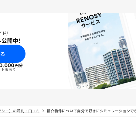
イド
料公開中！
みる
0,000
円分
・上限あり
リノシー）の評判・口コミ
紹介物件について自分で好きにシミュレーションで