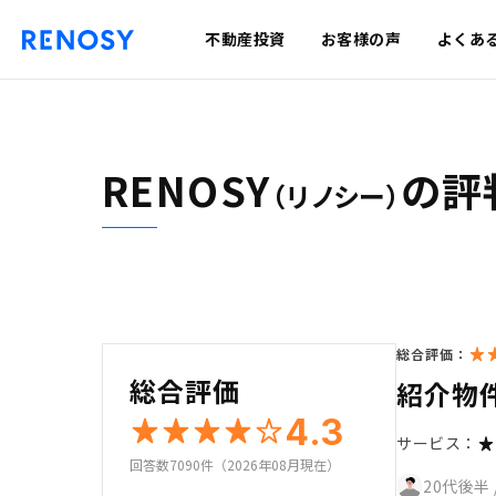
不動産投資
お客様の声
よくあ
RENOSY
の評
（リノシー）
総合評価：
総合評価
紹介物
4.3
サービス：
回答数7090件（2026年08月現在）
20代後半