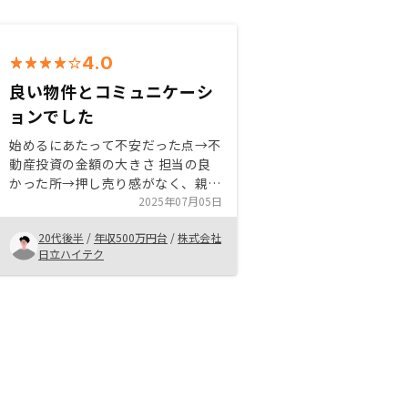
4.0
良い物件とコミュニケーシ
ョンでした
始めるにあたって不安だった点→不
動産投資の金額の大きさ 担当の良
かった所→押し売り感がなく、親切
なコミュニケーションであったこと
2025年07月05日
購入の決め手→物件の立地と値段
20代後半
/
年収500万円台
/
株式会社
リノシーのオススメできる点→アプ
日立ハイテク
リなどのサービスの使いやすさ水災
保険の連絡が遅れないようにしてく
ださい