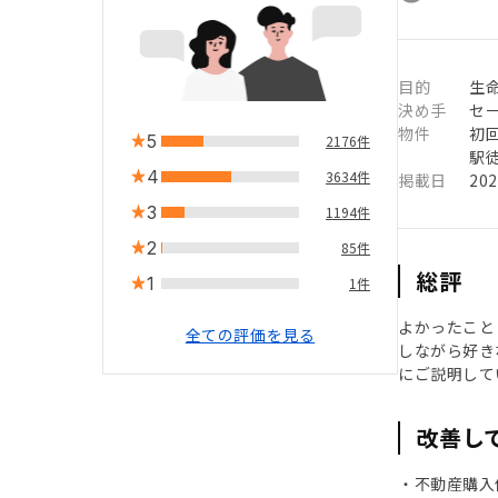
目的
生命
決め手
セ
物件
初
5
2176件
駅徒
4
3634件
掲載日
20
3
1194件
2
85件
総評
1
1件
よかったこと
全ての評価を見る
しながら好き
にご説明して
改善し
・不動産購入